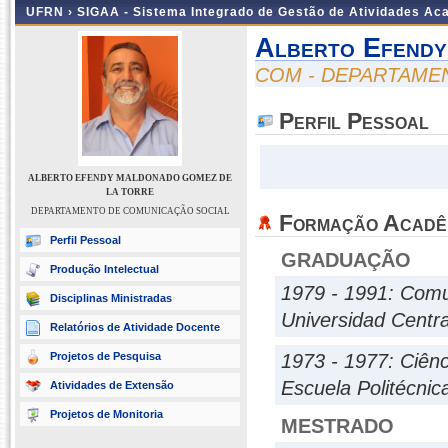
UFRN ›
SIGAA - Sistema Integrado de Gestão de Atividades A
Alberto Efend
COM - DEPARTAME
Perfil Pessoal
ALBERTO EFENDY MALDONADO GOMEZ DE
LA TORRE
DEPARTAMENTO DE COMUNICAÇÃO SOCIAL
Formação Acadê
Perfil Pessoal
GRADUAÇÃO
Produção Intelectual
1979 - 1991: Comu
Disciplinas Ministradas
Universidad Centr
Relatórios de Atividade Docente
Projetos de Pesquisa
1973 - 1977: Ciênc
Escuela Politécnic
Atividades de Extensão
Projetos de Monitoria
MESTRADO