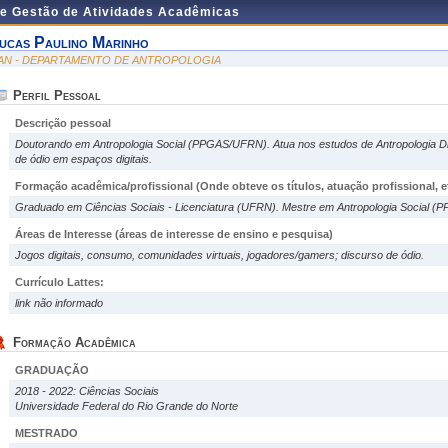
de Gestão de Atividades Acadêmicas
ucas Paulino Marinho
AN - DEPARTAMENTO DE ANTROPOLOGIA
Perfil Pessoal
Descrição pessoal
Doutorando em Antropologia Social (PPGAS/UFRN). Atua nos estudos de Antropologia Di
de ódio em espaços digitais.
Formação acadêmica/profissional (Onde obteve os títulos, atuação profissional, et
Graduado em Ciências Sociais - Licenciatura (UFRN). Mestre em Antropologia Social 
Áreas de Interesse
(áreas de interesse de ensino e pesquisa)
Jogos digitais, consumo, comunidades virtuais, jogadores/gamers; discurso de ódio.
Currículo Lattes:
link não informado
Formação Acadêmica
GRADUAÇÃO
2018 - 2022: Ciências Sociais
Universidade Federal do Rio Grande do Norte
MESTRADO