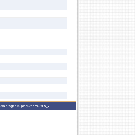
ufrn.br.sigaa10-producao
v4.20.5_7