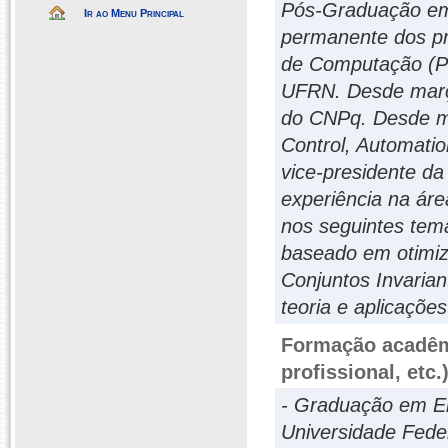
Pós-Graduação em
Ir ao Menu Principal
permanente dos pr
de Computação (P
UFRN. Desde março
do CNPq. Desde ma
Control, Automati
vice-presidente da
experiência na áre
nos seguintes tema
baseado em otimiz
Conjuntos Invarian
teoria e aplicações
Formação acadêmi
profissional, etc.
- Graduação em Eng
Universidade Fede