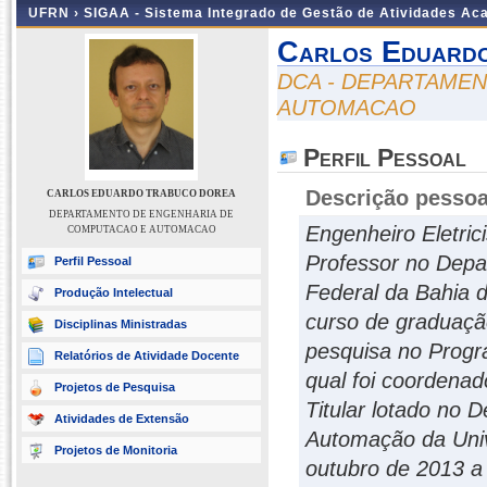
UFRN ›
SIGAA - Sistema Integrado de Gestão de Atividades A
Carlos Eduard
DCA - DEPARTAME
AUTOMACAO
Perfil Pessoal
Descrição pessoa
CARLOS EDUARDO TRABUCO DOREA
DEPARTAMENTO DE ENGENHARIA DE
Engenheiro Eletri
COMPUTACAO E AUTOMACAO
Professor no Depa
Perfil Pessoal
Federal da Bahia 
Produção Intelectual
curso de graduação
Disciplinas Ministradas
pesquisa no Progr
Relatórios de Atividade Docente
qual foi coordenad
Projetos de Pesquisa
Titular lotado no
Atividades de Extensão
Automação da Univ
Projetos de Monitoria
outubro de 2013 a