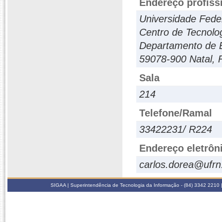
Endereço profiss
Universidade Fede
Centro de Tecnolo
Departamento de 
59078-900 Natal,
Sala
214
Telefone/Ramal
33422231/ R224
Endereço eletrôn
carlos.dorea@ufrn
SIGAA | Superintendência de Tecnologia da Informação - (84) 3342 2210 