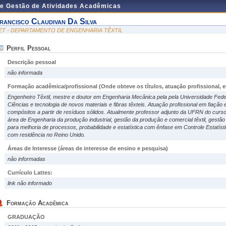
de Gestão de Atividades Acadêmicas
rancisco Claudivan Da Silva
ET - DEPARTAMENTO DE ENGENHARIA TÊXTIL
Perfil Pessoal
Descrição pessoal
não informada
Formação acadêmica/profissional (Onde obteve os títulos, atuação profissional, et
Engenheiro Têxtil, mestre e doutor em Engenharia Mecânica pela pela Universidade Fede
Ciências e tecnologia de novos materiais e fibras têxteis. Atuação profissional em fiação 
compósitos a partir de resíduos sólidos. Atualmente professor adjunto da UFRN do curso
área de Engenharia da produção industrial, gestão da produção e comercial têxtil, gestão
para melhoria de processos, probabilidade e estatística com ênfase em Controle Estatís
com residência no Reino Unido.
Áreas de Interesse
(áreas de interesse de ensino e pesquisa)
não informadas
Currículo Lattes:
link não informado
Formação Acadêmica
GRADUAÇÃO