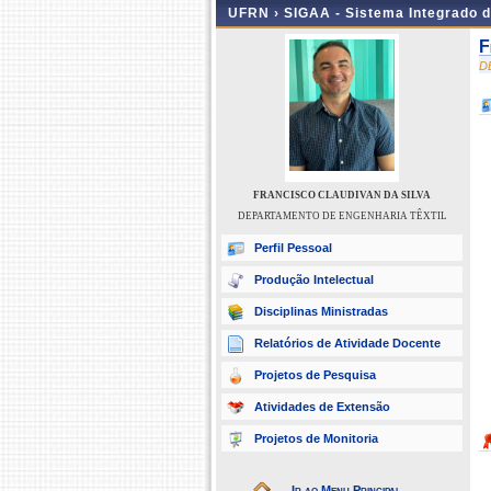
UFRN ›
SIGAA - Sistema Integrado 
F
D
FRANCISCO CLAUDIVAN DA SILVA
DEPARTAMENTO DE ENGENHARIA TÊXTIL
Perfil Pessoal
Produção Intelectual
Disciplinas Ministradas
Relatórios de Atividade Docente
Projetos de Pesquisa
Atividades de Extensão
Projetos de Monitoria
Ir ao Menu Principal