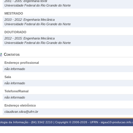
2001 - 2005: engenharia têxtil
Universidade Federal do Rio Grande do Norte
MESTRADO
2010 - 2012: Engenharia Mecânica
Universidade Federal do Rio Grande do Norte
DOUTORADO
2012 - 2015: Engenharia Mecânica
Universidade Federal do Rio Grande do Norte
Contatos
Endereço profissional
não informado
Sala
não informado
Telefone/Ramal
não informado
Endereço eletrônico
claudivan.silva@ufrn.br
logia da Informação - (84) 3342 2210 | Copyright © 2006-2026 - UFRN - sigaa10-producao.info.