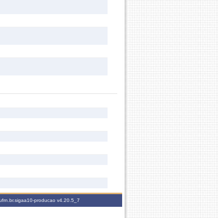
ufrn.br.sigaa10-producao
v4.20.5_7