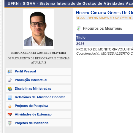
UFRN ›
SIGAA - Sistema Integrado de Gestão de Atividades A
Herick Cidarta Gomes De Ol
DCAA - DEPARTAMENTO DE DEMOGRA
Projetos de Monitoria
Título
2026
PROJETO DE MONITORIA VOLUNTÁR
HERICK CIDARTA GOMES DE OLIVEIRA
Coordenador(a): MOISES ALBERTO 
DEPARTAMENTO DE DEMOGRAFIA E CIENCIAS
ATUARIAIS
Perfil Pessoal
Produção Intelectual
Disciplinas Ministradas
Relatórios de Atividade Docente
Projetos de Pesquisa
Atividades de Extensão
Projetos de Monitoria