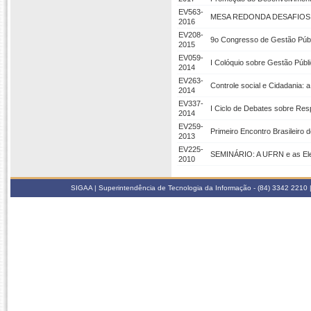
EV563-
MESA REDONDA DESAFIOS 
2016
EV208-
9o Congresso de Gestão Púb
2015
EV059-
I Colóquio sobre Gestão Públi
2014
EV263-
Controle social e Cidadania: 
2014
EV337-
I Ciclo de Debates sobre Resp
2014
EV259-
Primeiro Encontro Brasileiro 
2013
EV225-
SEMINÁRIO: A UFRN e as Elei
2010
SIGAA | Superintendência de Tecnologia da Informação - (84) 3342 2210 