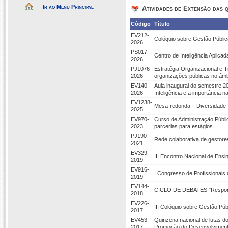
Ir ao Menu Principal
Atividades de Extensão das q
Código
Título
EV212-
Colóquio sobre Gestão Públ
2026
PS017-
Centro de Inteligência Aplicad
2026
PJ1076-
Estratégia Organizacional e T
2026
organizações públicas no 
EV140-
Aula inaugural do semestre 
2026
Inteligência e a importância n
EV1238-
Mesa-redonda – Diversidade S
2025
EV970-
Curso de Administração Públ
2023
parcerias para estágios.
PJ190-
Rede colaborativa de gestore
2021
EV329-
III Encontro Nacional de Ens
2019
EV916-
I Congresso de Profissionais
2019
EV144-
CICLO DE DEBATES "Responsab
2018
EV226-
III Colóquio sobre Gestão Pú
2017
EV453-
Quinzena nacional de lutas d
2017
Promoção do Desenvolviment