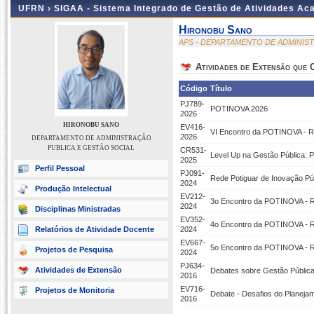
UFRN ›
SIGAA - Sistema Integrado de Gestão de Atividades A
Hironobu Sano
APS - DEPARTAMENTO DE ADMINIS
Atividades de Extensão que
Código
Título
PJ789-
POTINOVA 2026
2026
HIRONOBU SANO
EV416-
VI Encontro da POTINOVA - Re
2026
DEPARTAMENTO DE ADMINISTRAÇÃO
PUBLICA E GESTÃO SOCIAL
CR531-
Level Up na Gestão Pública: P
2025
Perfil Pessoal
PJ091-
Rede Potiguar de Inovação Pú
2024
Produção Intelectual
EV212-
3o Encontro da POTINOVA - R
2024
Disciplinas Ministradas
EV352-
4o Encontro da POTINOVA - R
Relatórios de Atividade Docente
2024
EV667-
5o Encontro da POTINOVA - R
Projetos de Pesquisa
2024
PJ634-
Atividades de Extensão
Debates sobre Gestão Públic
2016
EV716-
Projetos de Monitoria
Debate - Desafios do Planej
2016