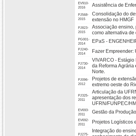
EV910-
Assistência de Enfe
2016
Consolidação do des
PJ568-
2015
extensão no HMGF
Associação ensino, 
PJ823-
2015
como alternativa de
PG001-
EPaS - ENGENHEI
2014
PJ240-
Fazer Empreender: U
2014
VIVARCO - Estágio I
PJ730-
da Reforma Agrária
2014
Norte.
Projetos de extensã
PJ096-
2012
extremo oeste do R
Articulação da UFR
PJ325-
apresentação dos re
2011
UFRN/FUNPEC/H
EV693-
Gestão da Produçã
2011
EV692-
Projetos Logísticos 
2011
Integração do ensin
PJ275-