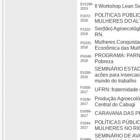
EV1296-
II Workshop Lean S
2019
POLÍTICAS PÚBLI
PJ072-
2018
MULHERES DO AL
Ser(tão) Agroecológ
PJ222-
2018
RN.
Mulheres Conquista
PG031-
2018
Econômica das Mulh
PROGRAMA: PARNAS
PG040-
2018
Pobreza
SEMINÁRIO ESTADUA
EV266-
acões para insercao
2018
mundo do trabalho
PJ500-
UFRN: fraternidade
2017
Produção Agroecoló
PJ036-
2017
Central do Cabugi
EV099-
CARAVANA DAS PROF
2017
POLÍTICAS PÚBLI
PJ044-
2017
MULHERES NO RI
SEMINÁRIO DE A
EV449-