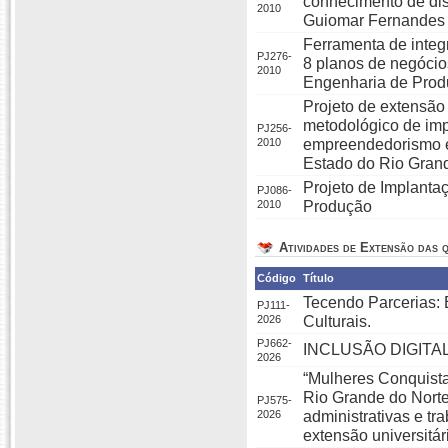
conhecimento de dis
2010
Guiomar Fernandes
Ferramenta de integ
PJ276-
8 planos de negócio
2010
Engenharia de Pro
Projeto de extensão
metodológico de imp
PJ256-
2010
empreendedorismo e
Estado do Rio Gran
Projeto de Implanta
PJ086-
2010
Produção
Atividades de Extensão das q
Código
Título
Tecendo Parcerias: 
PJ111-
2026
Culturais.
PJ662-
INCLUSÃO DIGITA
2026
“Mulheres Conquista
Rio Grande do Norte”
PJ575-
2026
administrativas e tr
extensão universitári