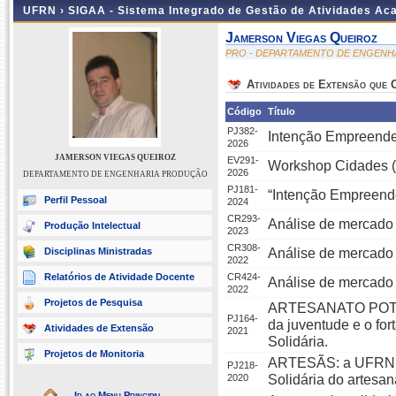
UFRN ›
SIGAA - Sistema Integrado de Gestão de Atividades A
Jamerson Viegas Queiroz
PRO - DEPARTAMENTO DE ENGEN
Atividades de Extensão que
Código
Título
PJ382-
Intenção Empreende
2026
JAMERSON VIEGAS QUEIROZ
EV291-
Workshop Cidades (I
2026
DEPARTAMENTO DE ENGENHARIA PRODUÇÃO
PJ181-
“Intenção Empreend
Perfil Pessoal
2024
CR293-
Análise de mercad
Produção Intelectual
2023
CR308-
Disciplinas Ministradas
Análise de mercad
2022
Relatórios de Atividade Docente
CR424-
Análise de mercado
2022
Projetos de Pesquisa
ARTESANATO POTIGUA
PJ164-
da juventude e o fo
Atividades de Extensão
2021
Solidária.
Projetos de Monitoria
ARTESÃS: a UFRN c
PJ218-
2020
Solidária do artesan
Ir ao Menu Principal