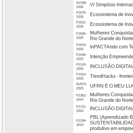
EV188-
VI Simpósio Interna
2026
PJ678-
Ecossistema de Inov
2026
PJ922-
Ecossistema de Inova
2026
Mulheres Conquista
PJ606-
2025
Rio Grande do Norte
PJ678-
InPACTAndo com Te
2025
PJ449-
Intenção Empreende
2025
PJ143-
INCLUSÃO DIGITAL
2025
PJ310-
TrendHacks - frontei
2025
EV579-
UFRN É O MEU L
2025
Mulheres Conquista
PJ362-
2024
Rio Grande do Nort
PJ721-
INCLUSÃO DIGITA
2024
PBL (Aprendizado
PJ296-
SUSTENTABILIDADE 
2023
produtivo em empre