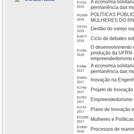
A economia solidari
PJ315-
2019
permanência das mu
POLÍTICAS PÚBLI
PG009-
2019
MULHERES DO R
CR151-
Gestão do varejo su
2019
EV677-
Ciclo de debates sob
2019
O desenvolvimento 
PJ346-
produção da UFRN at
2018
empreendedorismo e
A economia solidari
PJ086-
2017
permanência das mu
EV693-
Inovação na Engenh
2017
PJ740-
Projeto de Inovação
2017
EV787-
Empreendedorismo f
2017
PJ747-
Plano de Inovação e
2017
EV1086-
Mulheres e Políticas
2017
EV909-
Processos de reani
2016