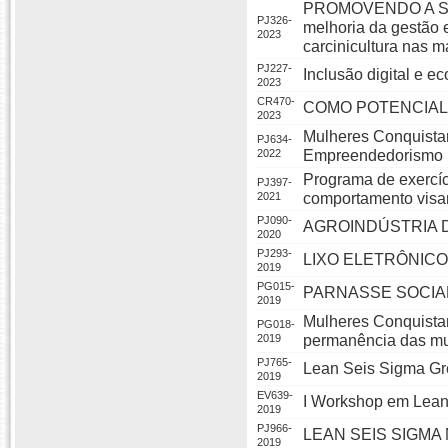
PROMOVENDO A SU
PJ326-
melhoria da gestão e
2023
carcinicultura nas 
PJ227-
Inclusão digital e e
2023
CR470-
COMO POTENCIAL
2023
Mulheres Conquista
PJ634-
2022
Empreendedorismo 
Programa de exercí
PJ397-
2021
comportamento visa
PJ090-
AGROINDÚSTRIA DO
2020
PJ293-
LIXO ELETRÔNICO -
2019
PG015-
PARNASSE SOCIAL -
2019
Mulheres Conquista
PG018-
2019
permanência das mu
PJ765-
Lean Seis Sigma Gr
2019
EV639-
I Workshop em Lean
2019
PJ966-
LEAN SEIS SIGMA
2019