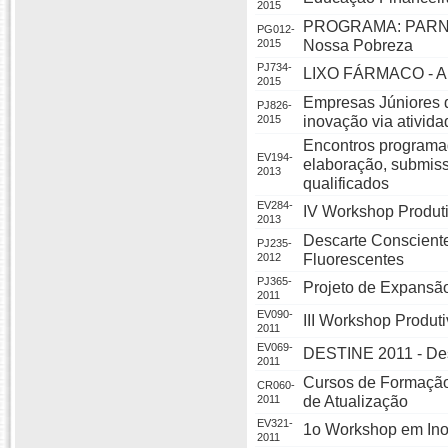
2015
PROGRAMA: PARNASS
PG012-
2015
Nossa Pobreza
PJ734-
LIXO FÁRMACO - 
2015
Empresas Júniores 
PJ826-
2015
inovação via ativid
Encontros programad
EV194-
elaboração, submiss
2013
qualificados
EV284-
IV Workshop Produti
2013
Descarte Conscient
PJ235-
2012
Fluorescentes
PJ365-
Projeto de Expansão
2011
EV090-
III Workshop Produti
2011
EV069-
DESTINE 2011 - Des
2011
Cursos de Formação
CR060-
2011
de Atualização
EV321-
1o Workshop em Ino
2011