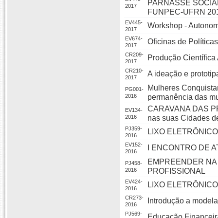
PARNASSE SOCIAL
2017
FUNPEC-UFRN 201
EV445-
Workshop - Autonomi
2017
EV674-
Oficinas de Polític
2017
CR209-
Produção Científica
2017
CR210-
A ideação e prototi
2017
Mulheres Conquista
PG001-
2016
permanência das mu
CARAVANA DAS PRO
EV134-
2016
nas suas Cidades d
PJ359-
LIXO ELETRÔNICO. 
2016
EV152-
I ENCONTRO DE 
2016
EMPREENDER NA 
PJ458-
2016
PROFISSIONAL
EV424-
LIXO ELETRÔNICO. 
2016
CR273-
Introdução a modela
2016
PJ569-
Educação Financeir