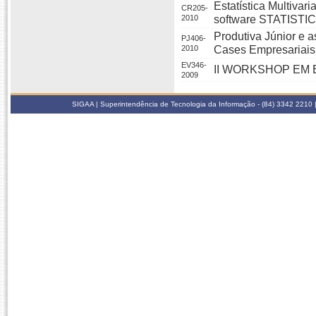
Estatística Multivari
CR205-
2010
software STATISTI
Produtiva Júnior e 
PJ406-
2010
Cases Empresariais
EV346-
II WORKSHOP EM
2009
SIGAA | Superintendência de Tecnologia da Informação - (84) 3342 2210 