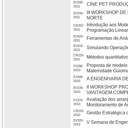
EV345-
CINE PET PRODU
2011
III WORKSHOP D
EV343-
2011
NORTE
Introdução aos Mod
CR252-
2011
Programação Linear 
EV424-
Ferramentas de Anál
2011
EV416-
Simulando Operaçõ
2011
CR225-
Métodos quantitati
2011
Proposta de modelo 
PJ296-
2010
Maternidade Guioma
PJ308-
A ENGENHARIA D
2010
II WORKSHOP PRO
EV235-
2010
VANTAGEM COMPE
Avaliação dos arran
PJ376-
2010
Monitoramento de Ar
CR153-
Gestão Estratégica 
2010
EV320-
V Semana de Engen
2010