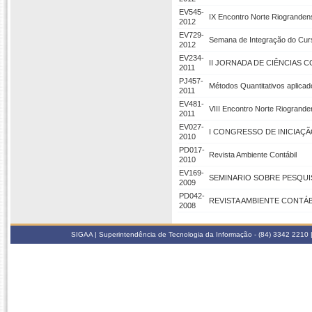
EV545-
IX Encontro Norte Riogranden
2012
EV729-
Semana de Integração do Curs
2012
EV234-
II JORNADA DE CIÊNCIAS C
2011
PJ457-
Métodos Quantitativos aplicad
2011
EV481-
VIII Encontro Norte Riogrande
2011
EV027-
I CONGRESSO DE INICIAÇÃ
2010
PD017-
Revista Ambiente Contábil
2010
EV169-
SEMINARIO SOBRE PESQU
2009
PD042-
REVISTA AMBIENTE CONTÁB
2008
SIGAA | Superintendência de Tecnologia da Informação - (84) 3342 2210 