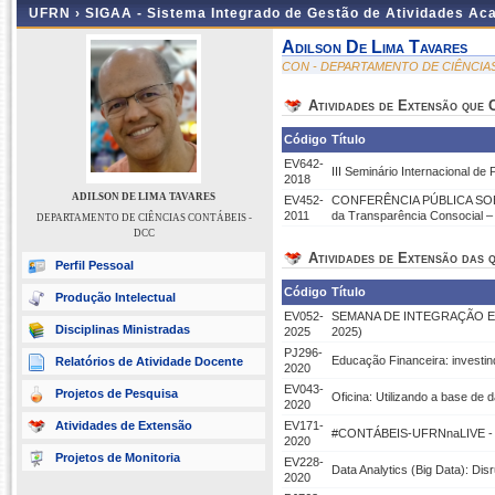
UFRN ›
SIGAA - Sistema Integrado de Gestão de Atividades A
Adilson De Lima Tavares
CON - DEPARTAMENTO DE CIÊNCIA
Atividades de Extensão que
Código
Título
EV642-
III Seminário Internacional d
2018
ADILSON DE LIMA TAVARES
EV452-
CONFERÊNCIA PÚBLICA SOBRE:
2011
da Transparência Consocial – 
DEPARTAMENTO DE CIÊNCIAS CONTÁBEIS -
DCC
Atividades de Extensão das q
Perfil Pessoal
Código
Título
Produção Intelectual
EV052-
SEMANA DE INTEGRAÇÃO E
Disciplinas Ministradas
2025
2025)
PJ296-
Educação Financeira: investin
Relatórios de Atividade Docente
2020
EV043-
Projetos de Pesquisa
Oficina: Utilizando a base de
2020
Atividades de Extensão
EV171-
#CONTÁBEIS-UFRNnaLIVE -
2020
Projetos de Monitoria
EV228-
Data Analytics (Big Data): Di
2020