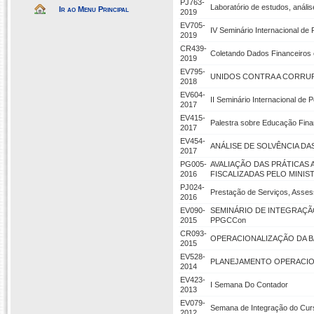
PJ763-
Laboratório de estudos, anális
Ir ao Menu Principal
2019
EV705-
IV Seminário Internacional d
2019
CR439-
Coletando Dados Financeiros
2019
EV795-
UNIDOS CONTRA A CORRU
2018
EV604-
II Seminário Internacional de
2017
EV415-
Palestra sobre Educação Finan
2017
EV454-
ANÁLISE DE SOLVÊNCIA D
2017
PG005-
AVALIAÇÃO DAS PRÁTICAS 
2016
FISCALIZADAS PELO MINI
PJ024-
Prestação de Serviços, Asse
2016
EV090-
SEMINÁRIO DE INTEGRAÇÃ
2015
PPGCCon
CR093-
OPERACIONALIZAÇÃO DA 
2015
EV528-
PLANEJAMENTO OPERACIO
2014
EV423-
I Semana Do Contador
2013
EV079-
Semana de Integração do Curs
2012