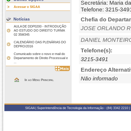
Secretária:
Maria d
Acessar o SIGAA
Telefone: 3215-34
Chefia do Departa
Notícias
AULA DE DDP0200 - INTRODUÇÃO
JOSE ORLANDO R
AO ESTUDO DO DIREITO TURMA
02 35M345
DANIEL MONTEIRO
CALENDÁRIO DAS PLENÁRIAS DO
DEPRO/2016
Telefone(s):
Comunicado sobre o novo e-mail do
Departamento de Direito Processual e
3215-3491
...
Endereço Alternati
Não informado
Ir ao Menu Principal
SIGAA | Superintendência de Tecnologia da Informação - (84) 3342 2210 