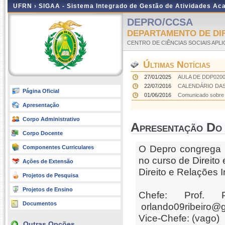
UFRN ›
SIGAA - Sistema Integrado de Gestão de Atividades A
DEPRO/CCSA
DEPARTAMENTO DE DI
CENTRO DE CIÊNCIAS SOCIAIS APL
Últimas Notícias
27/01/2025
AULA DE DDP020
22/07/2016
CALENDÁRIO DAS
Página Oficial
01/06/2016
Comunicado sobre o
Apresentação
Corpo Administrativo
Apresentação Do
Corpo Docente
O Depro congrega p
Componentes Curriculares
no curso de Direito
Ações de Extensão
Direito e Relações
Projetos de Pesquisa
Projetos de Ensino
Chefe:
Prof. Pr
Documentos
orlando09ribeiro@
Vice-Chefe
: (vago)
Outras Opções