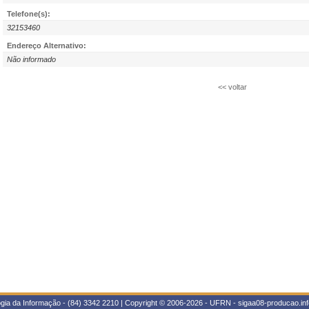
Telefone(s):
32153460
Endereço Alternativo:
Não informado
<< voltar
gia da Informação - (84) 3342 2210 | Copyright © 2006-2026 - UFRN - sigaa08-producao.inf