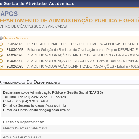
de Gestão de Atividades Acadêmicas
DAPGS
EPARTAMENTO DE ADMINISTRAÇÃO PUBLICA E GEST
NTRO DE CIÊNCIAS SOCIAIS APLICADAS
Últimas Notícias
05/05/2025
RESULTADO FINAL - PROCESSO SELETIVO PARA BOLSAS  DESENHO
31/03/2025
Edital de Seleção de Bolsistas de Graduação para o Projeto:DESENHO
14/03/2025
ATA DE HOMOLOGAÇÃO DEFINITIVA DE RESULTADO - Edital n.º 001/202
10/03/2025
ATA DE HOMOLOGAÇÃO DE RESULTADO - Edital n.º 001/2025-DAPGS - E
26/02/2025
ATA DE HOMOLOGAÇÃO DEFINITIVA DE INSCRIÇÕES - Edital n.º 001/20
Apresentação Do Departamento
Departamento de Administração Pública e Gestão Social (DAPGS)
Telefone: +55 (84) 3342-2288 – r. 188/189
Celular: +55 (84) 9 9105-4186
E-mail da Secretaria: dapgs@ccsa.ufrn.br
E-mail da Chefia: chefe.dapgs@ccsa.ufrn.br
Chefia do Departamento:
MARCONI NEVES MACEDO
ANTONIO ALVES FILHO