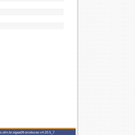
o.ufrn.br.sigaa08-producao
v4.20.5_7