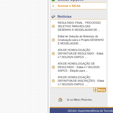
Acessar o SIGAA
Notícias
RESULTADO FINAL - PROCESSO
SELETIVO PARA BOLSAS 
DESENHO E MODELAGEM DE ...
Edital de Seleção de Bolsistas de
Graduação para o Projeto:DESENHO
E MODELAGEM ...
ATA DE HOMOLOGAÇÃO
DEFINITIVA DE RESULTADO - Edital
n.º 001/2025-DAPGS  ...
ATA DE HOMOLOGAÇÃO DE
RESULTADO - Edital n.º 001/2025-
DAPGS - Eleição para ...
ATA DE HOMOLOGAÇÃO
DEFINITIVA DE INSCRIÇÕES - Edital
n.º 001/2025-DAPGS  ...
Ir ao Menu Principal
SIGAA | Superintendência de Tecnolo