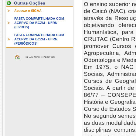
Outras Opções
O ensino superior 
de Caicó (NAC), cr
Acessar o SIGAA
através da Resolu
PASTA COMPARTILHADA COM
ACERVO DA BCZM - UFRN
objetivando ofere
(LIVROS)
Humanística, para
PASTA COMPARTILHADA COM
CRUTAC (Centro Rur
ACERVO DA BCZM - UFRN
(PERIÓDICOS)
promover Cursos d
Agropecuária, Adm
Ir ao Menu Principal
Odontologia e Medi
Em 1975, o NAC p
Sociais, Administ
Cursos de Geograf
Sociais. A partir 
86/77 – CONSEPE, 
História e Geografi
Curso de Estudos S
No segundo semestr
as duas modalidade
disciplinas comuns