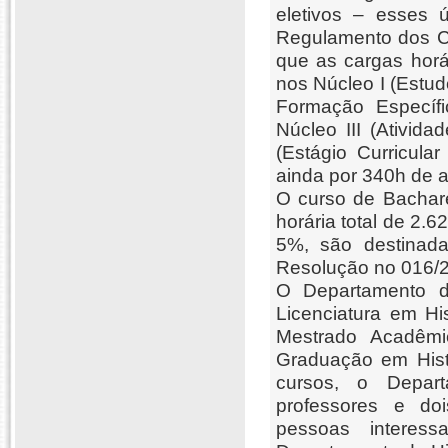
eletivos – esses 
Regulamento dos C
que as cargas horá
nos Núcleo I (Estu
Formação Específi
Núcleo III (Ativid
(Estágio Curricula
ainda por 340h de a
O curso de
Bachar
horária total de 2.
5%, são destinada
Resolução no 016
O Departamento d
Licenciatura em Hi
Mestrado Acadêmi
Graduação em Hist
cursos, o Depart
professores e doi
pessoas interes