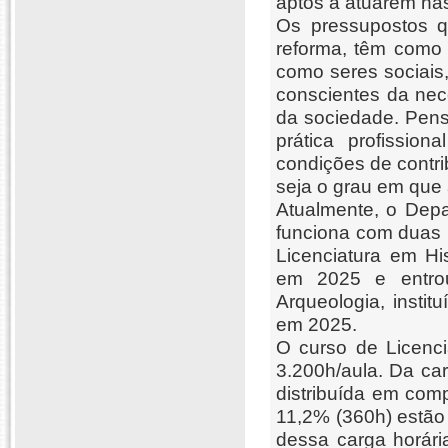
aptos a atuarem nas
Os pressupostos q
reforma, têm como 
como seres sociais,
conscientes da ne
da sociedade. Pens
prática profission
condições de contri
seja o grau em que
Atualmente, o Dep
funciona com duas 
Licenciatura em His
em 2025 e entro
Arqueologia, insti
em 2025.
O curso de
Licenc
3.200h/aula.
Da car
distribuída em comp
11,2% (360h) estão
dessa carga horári