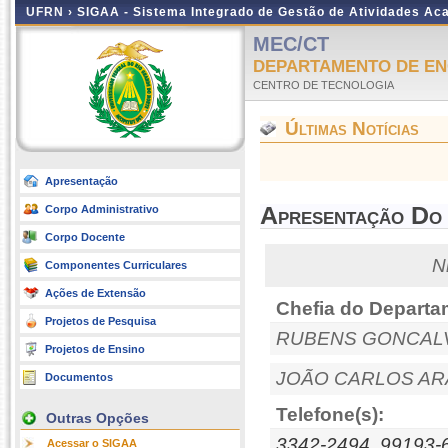
UFRN ›
SIGAA - Sistema Integrado de Gestão de Atividades A
MEC/CT
DEPARTAMENTO DE EN
CENTRO DE TECNOLOGIA
Últimas Notícias
Apresentação
Apresentação Do
Corpo Administrativo
Corpo Docente
N
Componentes Curriculares
Ações de Extensão
Chefia do Departa
Projetos de Pesquisa
RUBENS GONCALV
Projetos de Ensino
JOÃO CARLOS AR
Documentos
Telefone(s):
Outras Opções
3342-2494, 99193-
Acessar o SIGAA