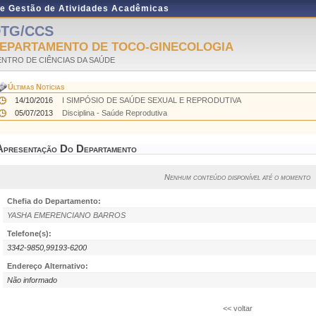
de Gestão de Atividades Acadêmicas
TG/CCS
EPARTAMENTO DE TOCO-GINECOLOGIA
ENTRO DE CIÊNCIAS DA SAÚDE
Últimas Notícias
14/10/2016
I SIMPÓSIO DE SAÚDE SEXUAL E REPRODUTIVA
05/07/2013
Disciplina - Saúde Reprodutiva
Apresentação Do Departamento
Nenhum conteúdo disponível até o momento
Chefia do Departamento:
YASHA EMERENCIANO BARROS
Telefone(s):
3342-9850,99193-6200
Endereço Alternativo:
Não informado
<< voltar