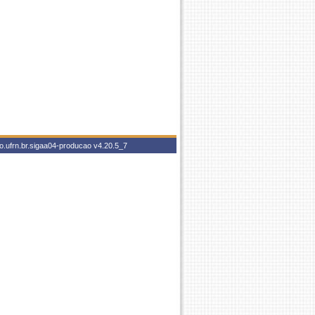
o.ufrn.br.sigaa04-producao
v4.20.5_7