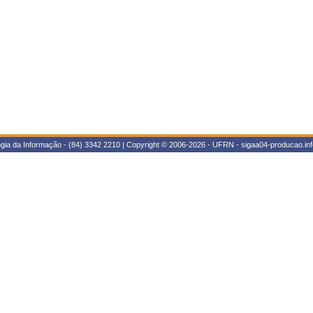
gia da Informação - (84) 3342 2210 | Copyright © 2006-2026 - UFRN - sigaa04-producao.inf