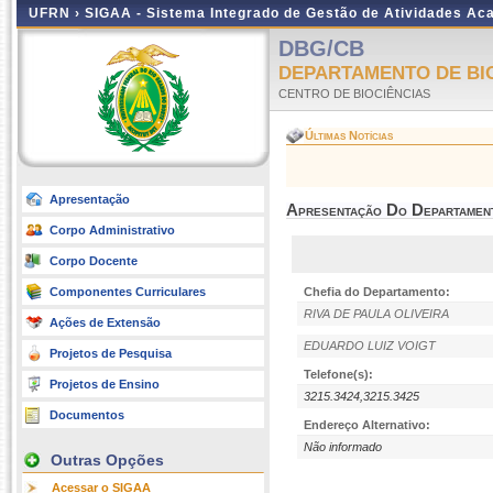
UFRN ›
SIGAA - Sistema Integrado de Gestão de Atividades A
DBG/CB
DEPARTAMENTO DE BI
CENTRO DE BIOCIÊNCIAS
Últimas Notícias
Apresentação
Apresentação Do Departamen
Corpo Administrativo
Corpo Docente
Componentes Curriculares
Chefia do Departamento:
RIVA DE PAULA OLIVEIRA
Ações de Extensão
EDUARDO LUIZ VOIGT
Projetos de Pesquisa
Telefone(s):
Projetos de Ensino
3215.3424,3215.3425
Documentos
Endereço Alternativo:
Não informado
Outras Opções
Acessar o SIGAA