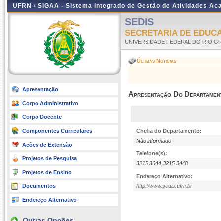
UFRN ›
SIGAA - Sistema Integrado de Gestão de Atividades A
SEDIS
SECRETARIA DE EDUCA
UNIVERSIDADE FEDERAL DO RIO G
Últimas Notícias
Apresentação
Apresentação Do Departamen
Corpo Administrativo
Corpo Docente
Componentes Curriculares
Chefia do Departamento:
Não informado
Ações de Extensão
Telefone(s):
Projetos de Pesquisa
3215.3644,3215.3448
Projetos de Ensino
Endereço Alternativo:
Documentos
http://www.sedis.ufrn.br
Endereço Alternativo
Outras Opções