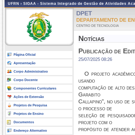
UFRN ›
SIGAA - Sistema Integrado de Gestão de Atividades A
DPET
DEPARTAMENTO DE EN
CENTRO DE TECNOLOGIA
Notícias
Publicação de Edi
Página Oficial
25/07/2025 08:26
Apresentação
Corpo Administrativo
O projeto acadêmico
usando
Corpo Docente
computação de alto de
Componentes Curriculares
Garabito
Ações de Extensão
Callapino”, no uso de s
Projetos de Pesquisa
o processo de
Projetos de Ensino
seleção de pesquisador
projeto com o
Documentos
propósito de atender a
Endereço Alternativo