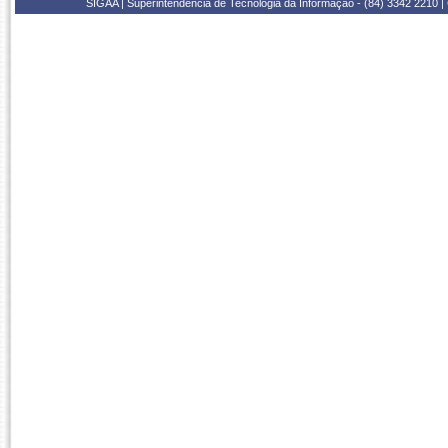
SIGAA | Superintendência de Tecnologia da Informação - (84) 3342 2210 