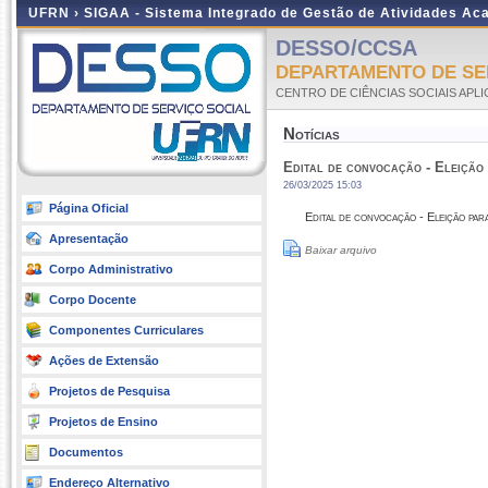
UFRN ›
SIGAA - Sistema Integrado de Gestão de Atividades A
DESSO/CCSA
DEPARTAMENTO DE SER
CENTRO DE CIÊNCIAS SOCIAIS APL
Notícias
Edital de convocação - Eleição
26/03/2025 15:03
Página Oficial
Edital de convocação - Eleição par
Apresentação
Baixar arquivo
Corpo Administrativo
Corpo Docente
Componentes Curriculares
Ações de Extensão
Projetos de Pesquisa
Projetos de Ensino
Documentos
Endereço Alternativo