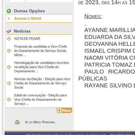
de 2023, das 14h as 1
Outras Opções
Nomes:
Acessar o SIGAA
AYANNE MARILLIA
Notícias
EDUARDA DA SIL
NOTA DE PESAR
GEOVANNA HELLE
Proposta da candidata a Vice-Chefe
ISMAEL CRISPIM 
do Departamento de Serviço Social,
biênio ...
NAOMI VITÓRIA C
Homologação de candidatos inscritos
PATRICIA TOMAZ 
na eleição para Vice-Chefia do
PAULO RICARD
Departamento ...
PÚBLICAS
Normas da Eleição - Eleição para Vice
Chefia do Departamento de Serviço
RAYANE SILVINO 
Social
Edital de convocação - Eleição para
Vice Chefia do Departamento de
Serviço ...
Ir ao Menu Principal