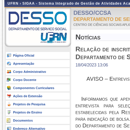
UFRN ›
SIGAA - Sistema Integrado de Gestão de Atividades A
DESSO/CCSA
DEPARTAMENTO DE SER
CENTRO DE CIÊNCIAS SOCIAIS APL
Notícias
Relação de inscri
Departamento de S
Página Oficial
Apresentação
18/04/2023 13:06
Corpo Administrativo
AVISO – Entrevist
Corpo Docente
Componentes Curriculares
Ações de Extensão
Informamos que
ape
Projetos de Pesquisa
entrevista para sel
estabelecidas pela R
Projetos de Ensino
para indicação de bolsa
Documentos
do Departamento de Ser
Endereço Alternativo