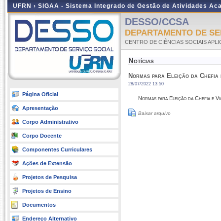
UFRN ›
SIGAA - Sistema Integrado de Gestão de Atividades A
DESSO/CCSA
DEPARTAMENTO DE SER
CENTRO DE CIÊNCIAS SOCIAIS APL
Notícias
Normas para Eleição da Chefia 
28/07/2022 13:50
Página Oficial
Normas para Eleição da Chefia e V
Apresentação
Baixar arquivo
Corpo Administrativo
Corpo Docente
Componentes Curriculares
Ações de Extensão
Projetos de Pesquisa
Projetos de Ensino
Documentos
Endereço Alternativo