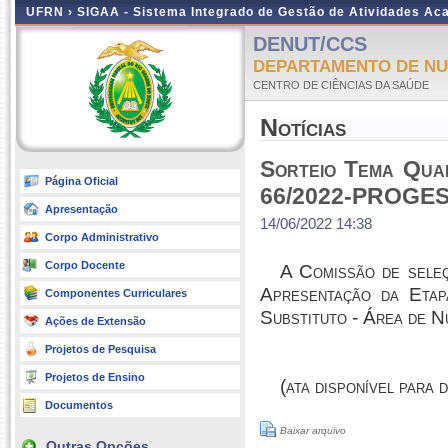
UFRN ›
SIGAA - Sistema Integrado de Gestão de Atividades A
DENUT/CCS
DEPARTAMENTO DE NU
CENTRO DE CIÊNCIAS DA SAÚDE
Notícias
Sorteio Tema Quar
Página Oficial
66/2022-PROGE
Apresentação
14/06/2022 14:38
Corpo Administrativo
Corpo Docente
A Comissão de sele
Apresentação da Etap
Componentes Curriculares
Substituto - Área de
Ações de Extensão
Projetos de Pesquisa
Projetos de Ensino
(ata disponível para 
Documentos
Baixar arquivo
Outras Opções