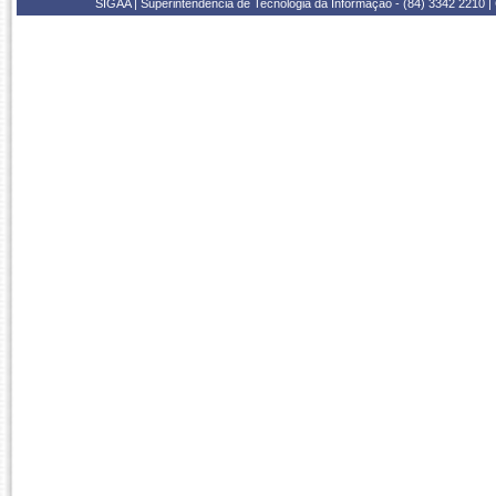
SIGAA | Superintendência de Tecnologia da Informação - (84) 3342 2210 