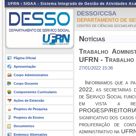
UFRN ›
SIGAA - Sistema Integrado de Gestão de Atividades A
DESSO/CCSA
DEPARTAMENTO DE SER
CENTRO DE CIÊNCIAS SOCIAIS APL
Notícias
Trabalho Adminis
UFRN - Trabalho 
Página Oficial
Apresentação
27/01/2022 15:36
Corpo Administrativo
Informamos que
a pa
Corpo Docente
2022
, as secretarias
Componentes Curriculares
de Serviço Social
func
Ações de Extensão
em vista a rec
Projetos de Pesquisa
PROGESP/REITORIA/U
significativo dos casos 
Projetos de Ensino
proliferação de cont
Documentos
administrativo na UFR
Endereço Alternativo