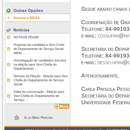
Segue abaixo canais 
Outras Opções
Acessar o SIGAA
Coordenação de Gra
Telefone: 84-99193
Notícias
e-mail:
cossufrn@hot
NOTA DE PESAR
Proposta da candidata a Vice-Chefe
Secretaria do Depar
do Departamento de Serviço Social,
biênio ...
Telefone: 84-9919
Homologação de candidatos inscritos
e-mail:
desso.ufrn@g
na eleição para Vice-Chefia do
Departamento ...
Atenciosamente,
Normas da Eleição - Eleição para Vice
Chefia do Departamento de Serviço
Social
Carla Priscila Pess
Edital de convocação - Eleição para
Secretária do Depar
Vice Chefia do Departamento de
Serviço ...
Universidade Federa
Ir ao Menu Principal