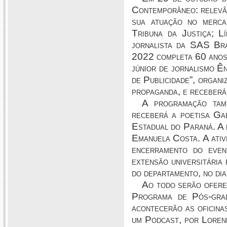
Contemporâneo: relevân
sua atuação no merca
Tribuna da Justiça; L
jornalista da SAS Bra
2022 completa 60 anos.
júnior de jornalismo Ê
de Publicidade”, organ
propaganda, e receberá
A programação tam
receberá a poetisa Ga
Estadual do Paraná. A 
Emanuela Costa. A ativ
encerramento do eve
extensão universitária 
do departamento, no di
Ao todo serão oferec
Programa de Pós-gra
acontecerão as oficina
um Podcast, por Lorenn