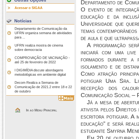
Outras Opções
Departamento de Comun
Acessar o SIGAA
O evento de integraçã
educação e da inclus
Notícias
Universidade que quer
Departamento de Comunicação da
temas contemporâneos 
UFRN organiza semana de atividades
de aula e que ultrapass
para ...
A programação ser
UFRN realiza mostra de cinema
sobre democracia
iniciará com uma
live
COMPROVAÇÃO DE VACINAÇÃO -
formados durante a p
até 25 de fevereiro de 2022
isolamento e de distan
I DIGIMÍDIA discute abordagens
Como atração princip
metodológicas em ambiente digital
potiguar
Uma Sra. Li
Decom Realiza a Semana de
recepção dos calou
Comunicação de 2021.2 entre 18 e 22
de outubro
Comunicação Social – 
Já a mesa de abertu
ativista pelos Direito
Ir ao Menu Principal
escritora potiguar. A 
educação” e será real
estudante Smyrna Mene
Em 20 de outubro d