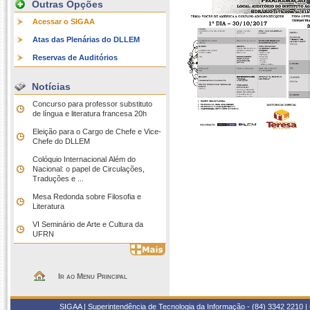
Outras Opções
Acessar o SIGAA
Atas das Plenárias do DLLEM
Reservas de Auditórios
Notícias
Concurso para professor substituto
de língua e literatura francesa 20h
Eleição para o Cargo de Chefe e Vice-
Chefe do DLLEM
Colóquio Internacional Além do
Nacional: o papel de Circulações,
Traduções e ...
Mesa Redonda sobre Filosofia e
Literatura
VI Seminário de Arte e Cultura da
UFRN
Ir ao Menu Principal
SIGAA | Superintendência de Tecnologia da Informação - (84) 3342 2210 