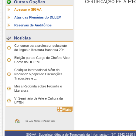
certificação pela
Outras Opções
Acessar o SIGAA
Atas das Plenárias do DLLEM
Reservas de Auditórios
Notícias
Concurso para professor substituto
de língua e literatura francesa 20h
Eleição para o Cargo de Chefe e Vice-
Chefe do DLLEM
Colóquio Internacional Além do
Nacional: o papel de Circulações,
Traduções e ...
Mesa Redonda sobre Filosofia e
Literatura
VI Seminário de Arte e Cultura da
UFRN
Ir ao Menu Principal
SIGAA | Superintendência de Tecnologia da Informação - (84) 3342 2210 