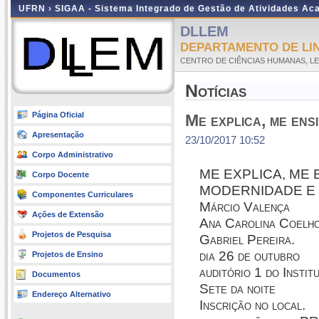
UFRN ›
SIGAA - Sistema Integrado de Gestão de Atividades A
DLLEM
DEPARTAMENTO DE LI
CENTRO DE CIÊNCIAS HUMANAS, LE
Notícias
Página Oficial
Me explica, me ens
Apresentação
23/10/2017 10:52
Corpo Administrativo
ME EXPLICA, ME 
Corpo Docente
MODERNIDADE E
Componentes Curriculares
Márcio Valença
Ações de Extensão
Ana Carolina Coelh
Projetos de Pesquisa
Gabriel Pereira.
dia 26 de outubro
Projetos de Ensino
auditório 1 do Instit
Documentos
Sete da noite
Endereço Alternativo
Inscrição no local.