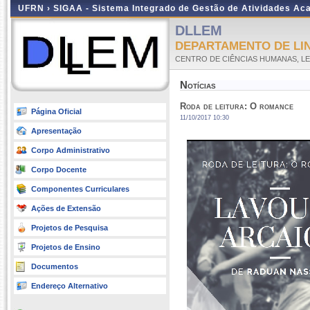
UFRN ›
SIGAA - Sistema Integrado de Gestão de Atividades A
DLLEM
DEPARTAMENTO DE LI
CENTRO DE CIÊNCIAS HUMANAS, LE
Notícias
Roda de leitura: O romance
Página Oficial
11/10/2017 10:30
Apresentação
Corpo Administrativo
Corpo Docente
Componentes Curriculares
Ações de Extensão
Projetos de Pesquisa
Projetos de Ensino
Documentos
Endereço Alternativo