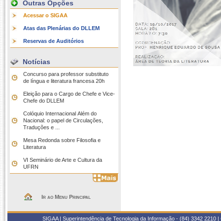
Outras Opções
Acessar o SIGAA
Atas das Plenárias do DLLEM
Reservas de Auditórios
Notícias
Concurso para professor substituto
de língua e literatura francesa 20h
Eleição para o Cargo de Chefe e Vice-
Chefe do DLLEM
Colóquio Internacional Além do
Nacional: o papel de Circulações,
Traduções e ...
Mesa Redonda sobre Filosofia e
Literatura
VI Seminário de Arte e Cultura da
UFRN
Ir ao Menu Principal
SIGAA | Superintendência de Tecnologia da Informação - (84) 3342 2210 