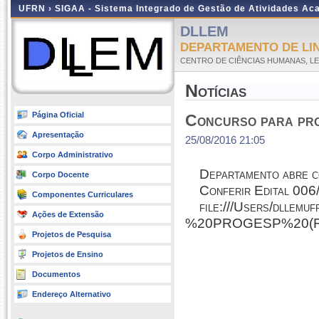
UFRN ›
SIGAA - Sistema Integrado de Gestão de Atividades A
DLLEM
DEPARTAMENTO DE LI
CENTRO DE CIÊNCIAS HUMANAS, LE
Notícias
Página Oficial
Concurso para pro
Apresentação
25/08/2016 21:05
Corpo Administrativo
Departamento abre c
Corpo Docente
Conferir Edital 006
Componentes Curriculares
file:///Users/dll
Ações de Extensão
%20PROGESP%20(Ret
Projetos de Pesquisa
Projetos de Ensino
Documentos
Endereço Alternativo