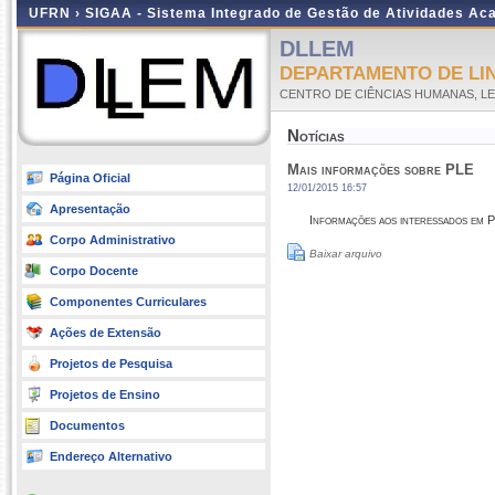
UFRN ›
SIGAA - Sistema Integrado de Gestão de Atividades A
DLLEM
DEPARTAMENTO DE LI
CENTRO DE CIÊNCIAS HUMANAS, LE
Notícias
Mais informações sobre PLE
Página Oficial
12/01/2015 16:57
Apresentação
Informações aos interessados em 
Corpo Administrativo
Baixar arquivo
Corpo Docente
Componentes Curriculares
Ações de Extensão
Projetos de Pesquisa
Projetos de Ensino
Documentos
Endereço Alternativo