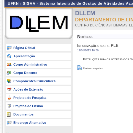
UFRN ›
SIGAA - Sistema Integrado de Gestão de Atividades A
DLLEM
DEPARTAMENTO DE LI
CENTRO DE CIÊNCIAS HUMANAS, LE
Notícias
Informações sobre PLE
Página Oficial
12/01/2015 16:56
Apresentação
Instruções para os interessados e
Corpo Administrativo
Baixar arquivo
Corpo Docente
Componentes Curriculares
Ações de Extensão
Projetos de Pesquisa
Projetos de Ensino
Documentos
Endereço Alternativo