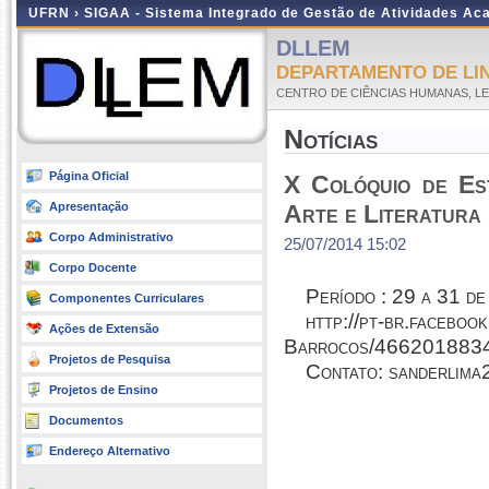
UFRN ›
SIGAA - Sistema Integrado de Gestão de Atividades A
DLLEM
DEPARTAMENTO DE LI
CENTRO DE CIÊNCIAS HUMANAS, LE
Notícias
Página Oficial
X Colóquio de Est
Apresentação
Arte e Literatura
Corpo Administrativo
25/07/2014 15:02
Corpo Docente
Período : 29 a 31 de
Componentes Curriculares
http://pt-br.faceb
Ações de Extensão
Barrocos/466201883
Projetos de Pesquisa
Contato:
sanderlima
Projetos de Ensino
Documentos
Endereço Alternativo