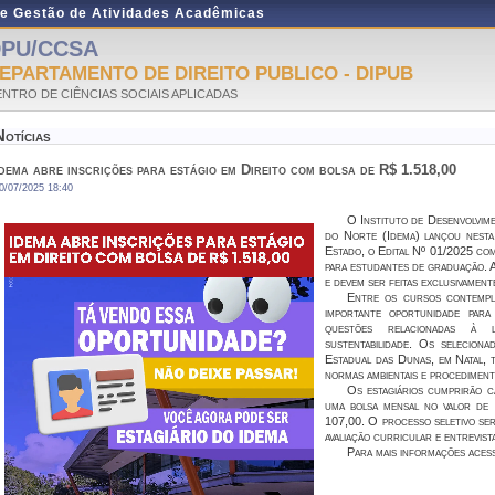
de Gestão de Atividades Acadêmicas
PU/CCSA
EPARTAMENTO DE DIREITO PUBLICO - DIPUB
NTRO DE CIÊNCIAS SOCIAIS APLICADAS
Notícias
dema abre inscrições para estágio em Direito com bolsa de R$ 1.518,00
0/07/2025 18:40
O Instituto de Desenvolvim
do Norte (Idema) lançou nesta 
Estado, o Edital Nº 01/2025 com
para estudantes de graduação. A
e devem ser feitas exclusivament
Entre os cursos contempl
importante oportunidade par
questões relacionadas à le
sustentabilidade. Os selecion
Estadual das Dunas, em Natal, 
normas ambientais e procediment
Os estagiários cumprirão c
uma bolsa mensal no valor de 
107,00. O processo seletivo ser
avaliação curricular e entrevista
Para mais informações acesse