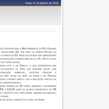
Natal, 07 de Agosto de 2026
ento Sustentável e Meio Ambiente do Rio Grande
terça-feira (8), por meio do Diário Oficial do
 a oferta de 83 vagas de estágio não-obrigatório
s inscrições estarão abertas de 14 a 25 de julho
e de forma online.
ados está o de Direito, o que representa uma
a estudantes da área que desejam atuar com
gislação ambiental, políticas públicas e
ados irão atuar na sede do Idema e no Parque
tendo contato direto com a aplicação prática de
os administrativos.
arga horária de 30 horas semanais e receberão
R$ 1.518,00 além de auxílio-transporte de R$
á composto por três etapas: análise documental,
 online.
 ao edital completo no final da página.