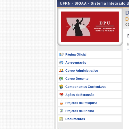
UFRN ›
SIGAA - Sistema Integrado 
D
D
CE
I
1
Página Oficial
Apresentação
Corpo Administrativo
Corpo Docente
Componentes Curriculares
Ações de Extensão
Projetos de Pesquisa
Projetos de Ensino
Documentos