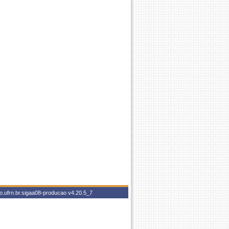
o.ufrn.br.sigaa08-producao
v4.20.5_7