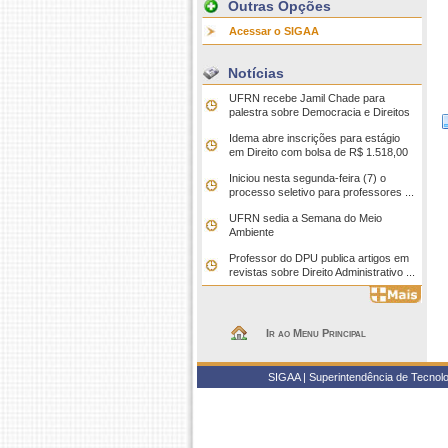
Outras Opções
Acessar o SIGAA
Notícias
UFRN recebe Jamil Chade para
palestra sobre Democracia e Direitos
Idema abre inscrições para estágio
em Direito com bolsa de R$ 1.518,00
Iniciou nesta segunda-feira (7) o
processo seletivo para professores ...
UFRN sedia a Semana do Meio
Ambiente
Professor do DPU publica artigos em
revistas sobre Direito Administrativo ...
Ir ao Menu Principal
SIGAA | Superintendência de Tecnolo