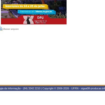
Baixar arquivo
gia da Informação - (84) 3342 2210 | Copyright © 2006-2026 - UFRN - sigaa08-producao.inf