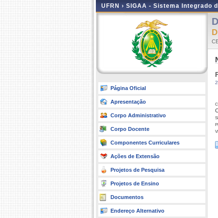
UFRN ›
SIGAA - Sistema Integrado 
D
D
C
2
Página Oficial
Apresentação
c
C
Corpo Administrativo
s
p
Corpo Docente
v
Componentes Curriculares
Ações de Extensão
Projetos de Pesquisa
Projetos de Ensino
Documentos
Endereço Alternativo