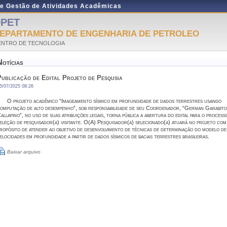
de Gestão de Atividades Acadêmicas
PET
EPARTAMENTO DE ENGENHARIA DE PETROLEO
ENTRO DE TECNOLOGIA
Notícias
Publicação de Edital Projeto de Pesqusia
5/07/2025 08:26
O projeto acadêmico “Imageamento sísmico em profundidade de dados terrestres usando
omputação de alto desempenho”, sob responsabilidade de seu Coordenador, “German Garabito
allapino”, no uso de suas atribuições legais, torna pública a abertura do edital para o process
eleção de pesquisador(a) visitante. O(A) Pesquisador(a) selecionado(a) atuará no projeto com
ropósito de atender ao objetivo de desenvolvimento de técnicas de determinação do modelo de
elocidades em profundidade a partir de dados sísmicos de bacias terrestres brasileiras.
Baixar arquivo