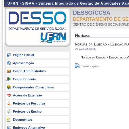
UFRN ›
SIGAA - Sistema Integrado de Gestão de Atividades A
DESSO/CCSA
DEPARTAMENTO DE SER
CENTRO DE CIÊNCIAS SOCIAIS APL
Notícias
Normas da Eleição - Eleição pa
26/03/2025 15:06
Página Oficial
Normas da Eleição - Eleição para V
Apresentação
Baixar arquivo
Corpo Administrativo
Corpo Docente
Componentes Curriculares
Ações de Extensão
Projetos de Pesquisa
Projetos de Ensino
Documentos
Endereço Alternativo