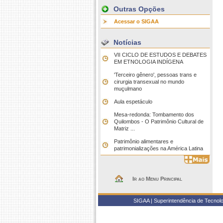
Outras Opções
Acessar o SIGAA
Notícias
VII CICLO DE ESTUDOS E DEBATES
EM ETNOLOGIA INDÍGENA
'Terceiro gênero', pessoas trans e
cirurgia transexual no mundo
muçulmano
Aula espetáculo
Mesa-redonda: Tombamento dos
Quilombos - O Patrimônio Cultural de
Matriz ...
Patrimônio alimentares e
patrimonializações na América Latina
Ir ao Menu Principal
SIGAA | Superintendência de Tecnolo