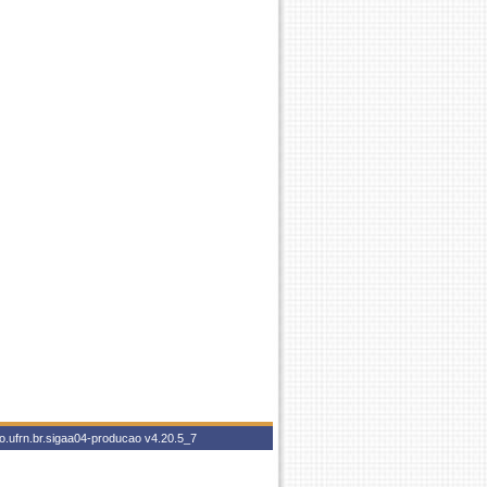
o.ufrn.br.sigaa04-producao
v4.20.5_7