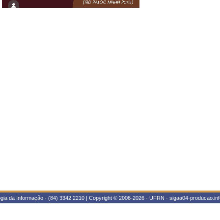
gia da Informação - (84) 3342 2210 | Copyright © 2006-2026 - UFRN - sigaa04-producao.inf