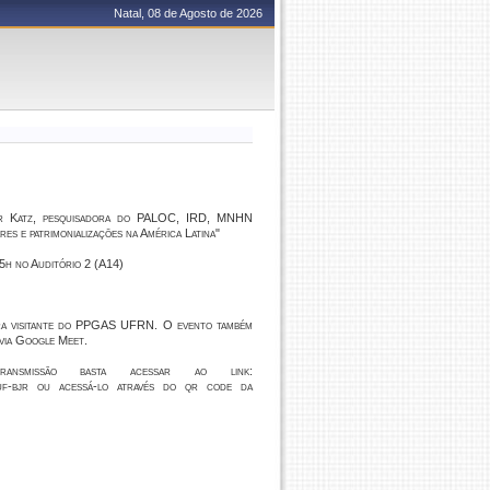
Natal, 08 de Agosto de 2026
er Katz, pesquisadora do PALOC, IRD, MNHN
res e patrimonializações na América Latina"
5h no Auditório 2 (A14)
ora visitante do PPGAS UFRN. O evento também
 via Google Meet.
ansmissão basta acessar ao link:
zbuf-bjr ou acessá-lo através do qr code da