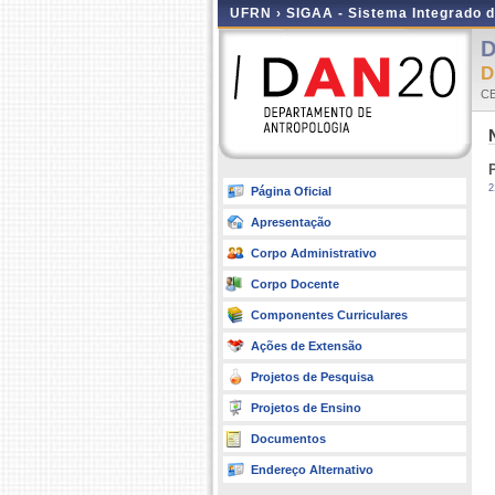
UFRN ›
SIGAA - Sistema Integrado 
D
D
CE
P
2
Página Oficial
Apresentação
Corpo Administrativo
Corpo Docente
Componentes Curriculares
Ações de Extensão
Projetos de Pesquisa
Projetos de Ensino
Documentos
Endereço Alternativo