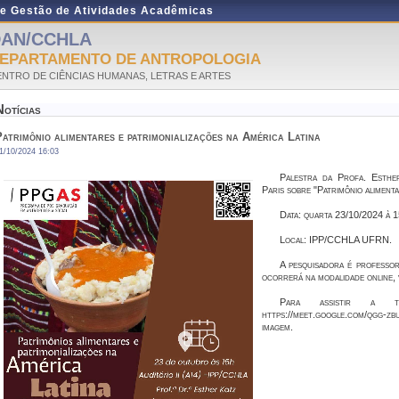
de Gestão de Atividades Acadêmicas
AN/CCHLA
EPARTAMENTO DE ANTROPOLOGIA
NTRO DE CIÊNCIAS HUMANAS, LETRAS E ARTES
Notícias
atrimônio alimentares e patrimonializações na América Latina
1/10/2024 16:03
Palestra da Profa. Esth
Paris sobre "Patrimônio alimenta
Data: quarta 23/10/2024 à 1
Local: IPP/CCHLA UFRN.
A pesquisadora é profess
ocorrerá na modalidade online,
Para assistir a tr
https://meet.google.com/qgg-
imagem.