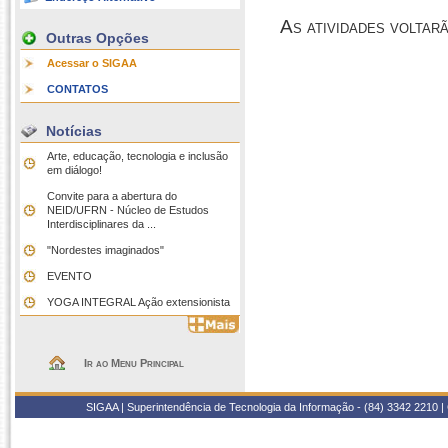
As atividades voltar
Outras Opções
Acessar o SIGAA
CONTATOS
Notícias
Arte, educação, tecnologia e inclusão
em diálogo!
Convite para a abertura do
NEID/UFRN - Núcleo de Estudos
Interdisciplinares da ...
"Nordestes imaginados"
EVENTO
YOGA INTEGRAL Ação extensionista
Ir ao Menu Principal
SIGAA | Superintendência de Tecnologia da Informação - (84) 3342 2210 