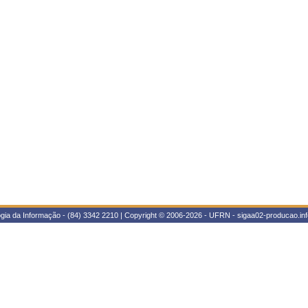
gia da Informação - (84) 3342 2210 | Copyright © 2006-2026 - UFRN - sigaa02-producao.inf