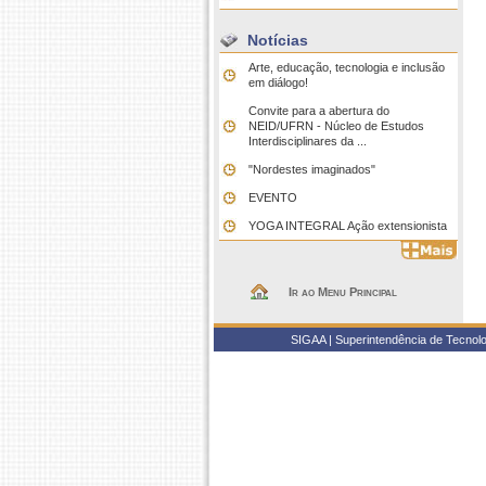
Notícias
Arte, educação, tecnologia e inclusão
em diálogo!
Convite para a abertura do
NEID/UFRN - Núcleo de Estudos
Interdisciplinares da ...
"Nordestes imaginados"
EVENTO
YOGA INTEGRAL Ação extensionista
Ir ao Menu Principal
SIGAA | Superintendência de Tecnolo