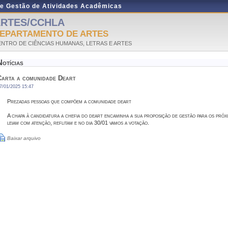
de Gestão de Atividades Acadêmicas
RTES/CCHLA
EPARTAMENTO DE ARTES
NTRO DE CIÊNCIAS HUMANAS, LETRAS E ARTES
Notícias
Carta a comunidade Deart
7/01/2025 15:47
Prezadas pessoas que compõem a comunidade deart
A chapa à candidatura a chefia do deart encaminha a sua proposição de gestão para os próx
leiam com atenção, reflitam e no dia 30/01 vamos a votação.
Baixar arquivo