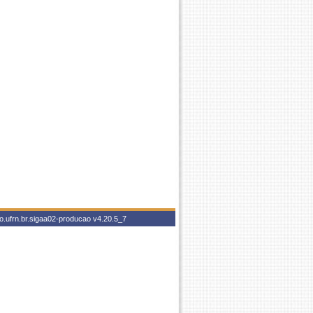
o.ufrn.br.sigaa02-producao
v4.20.5_7