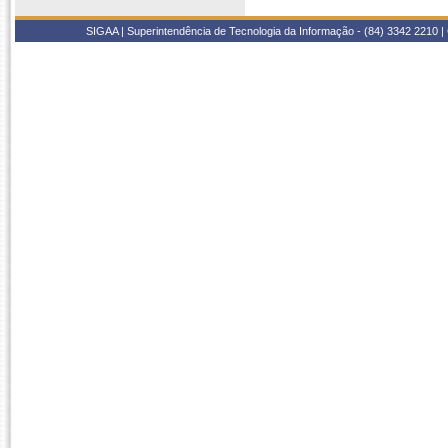
SIGAA | Superintendência de Tecnologia da Informação - (84) 3342 2210 