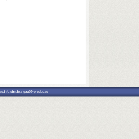
o.info.ufrn.br.sigaa09-producao