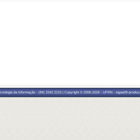
cnologia da Informação - (84) 3342 2210 | Copyright © 2006-2026 - UFRN - sigaa09-produca