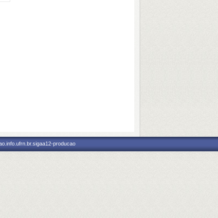
o.info.ufrn.br.sigaa12-producao