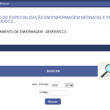
adêmicas
 DE ESPECIALIZAÇÃO EM ENFERMAGEM NEONATAL E PE
ER/CCS
AMENTO DE ENFERMAGEM - DENFER/CCS
BUSCAR
Ano
.
Período
:
.
Código
: