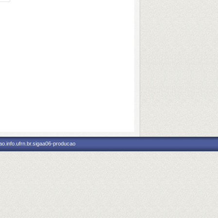
o.info.ufrn.br.sigaa06-producao