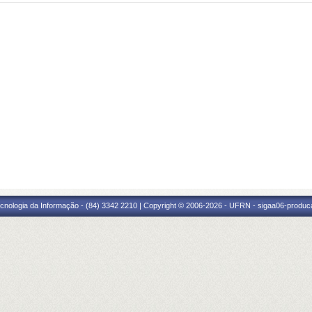
cnologia da Informação - (84) 3342 2210 | Copyright © 2006-2026 - UFRN - sigaa06-produca