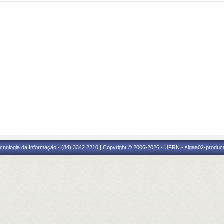
cnologia da Informação - (84) 3342 2210 | Copyright © 2006-2026 - UFRN - sigaa02-produca