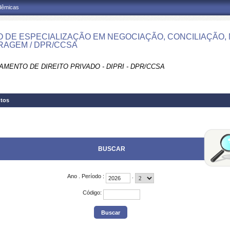
adêmicas
 DE ESPECIALIZAÇÃO EM NEGOCIAÇÃO, CONCILIAÇÃO,
RAGEM / DPR/CCSA
MENTO DE DIREITO PRIVADO - DIPRI - DPR/CCSA
tos
BUSCAR
Ano
.
Período
:
.
Código
: