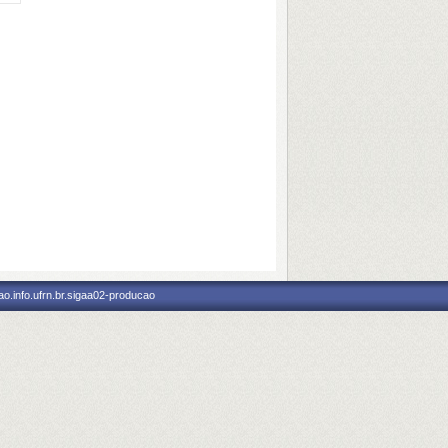
o.info.ufrn.br.sigaa02-producao