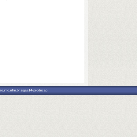
o.info.ufrn.br.sigaa14-producao