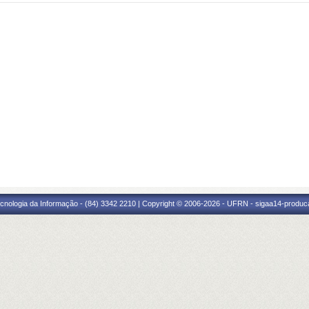
cnologia da Informação - (84) 3342 2210 | Copyright © 2006-2026 - UFRN - sigaa14-produca