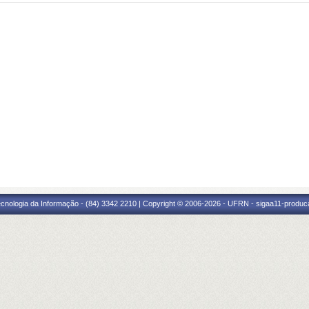
cnologia da Informação - (84) 3342 2210 | Copyright © 2006-2026 - UFRN - sigaa11-produca