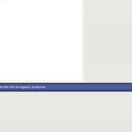
o.info.ufrn.br.sigaa11-producao