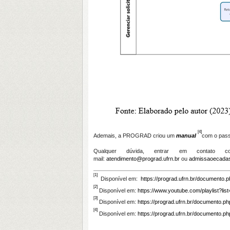
[4]
Ademais, a PROGRAD criou um
manual
com o pass
Qualquer dúvida, entrar em contat
mail:
atendimento@prograd.ufrn.br
ou
admissaoecadas
[1]
Disponível em:
https://prograd.ufrn.br/documento
[2]
Disponível em:
https://www.youtube.com/playlist?l
[3]
Disponível em:
https://prograd.ufrn.br/documento.
[4]
Disponível em:
https://prograd.ufrn.br/documento.