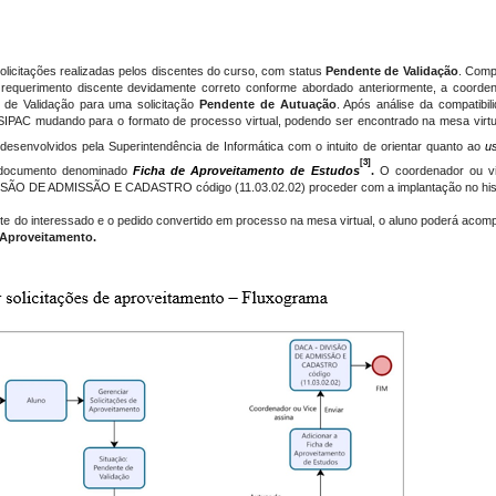
olicitações realizadas pelos discentes do curso, com status
Pendente de Validação
. Comp
o requerimento discente devidamente correto conforme abordado anteriormente, a coorde
 de Validação para uma solicitação
Pendente de Autuação
. Após análise da compatibil
SIPAC mudando para o formato de processo virtual, podendo ser encontrado na mesa virt
desenvolvidos pela Superintendência de Informática com o intuito de orientar quanto ao
u
[3]
o documento denominado
Ficha de Aproveitamento de Estudos
.
O coordenador ou v
SÃO DE ADMISSÃO E CADASTRO código (11.03.02.02) proceder com a implantação no histó
arte do interessado e o pedido convertido em processo na mesa virtual, o aluno poderá a
 Aproveitamento.