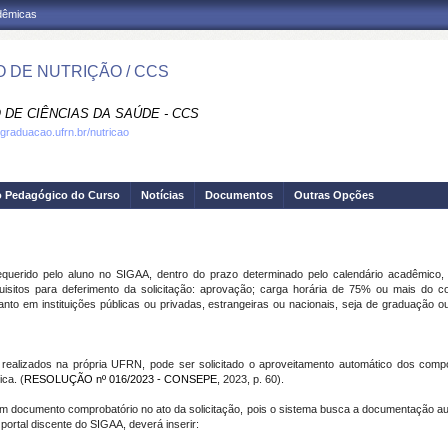
adêmicas
 DE NUTRIÇÃO / CCS
 DE CIÊNCIAS DA SAÚDE - CCS
.graduacao.ufrn.br/nutricao
o Pedagógico do Curso
Notícias
Documentos
Outras Opções
querido pelo aluno no SIGAA, dentro do prazo determinado pelo calendário acadêmico,
isitos para deferimento da solicitação: aprovação; carga horária de 75% ou mais do 
tanto em instituições públicas ou privadas, estrangeiras ou nacionais, seja de graduação o
realizados na própria UFRN, pode ser solicitado o aproveitamento automático dos comp
ca. (
RESOLUÇÃO nº 016/2023 - CONSEPE
, 2023, p. 60).
m documento comprobatório no ato da solicitação, pois o sistema busca a documentação 
 portal discente do SIGAA, deverá inserir: