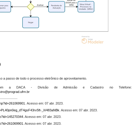
o a passo de todo o processo eletrônico de aproveitamento.
o com a DACA - Divisão de Admissão e Cadastro no Telefone:
tro@prograd.ufrn.br
.php?id=261069901
.
Acesso em: 07 abr. 2023.
ist=PL40pn0eg_dT4gsF43rv5ft-_iV483aNBk
. Acesso em: 07 abr. 2023.
php?id=145270344
. Acesso em: 07 abr. 2023.
php?id=261069901
. Acesso em: 07 abr. 2023.