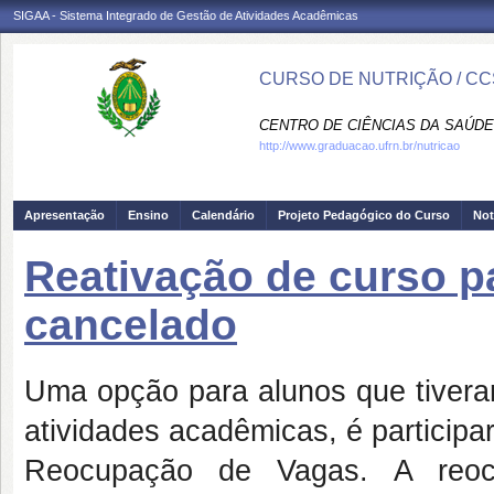
SIGAA - Sistema Integrado de Gestão de Atividades Acadêmicas
CURSO DE NUTRIÇÃO / CC
CENTRO DE CIÊNCIAS DA SAÚDE
http://www.graduacao.ufrn.br/nutricao
Apresentação
Ensino
Calendário
Projeto Pedagógico do Curso
Not
Reativação de curso p
cancelado
Uma opção para alunos que tivera
atividades acadêmicas, é particip
Reocupação de Vagas. A reoc