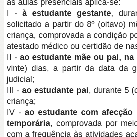
às aulas presenciais aplica-se:
I -
à estudante gestante
, dura
solicitado a partir do 8º (oitavo)
criança, comprovada a condição p
atestado médico ou certidão de na
II -
ao estudante mãe ou pai, na
vinte) dias, a partir da data da
judicial;
III -
ao estudante pai
, durante 5 (
criança;
IV -
ao estudante com afecção 
temporária
, comprovada por meio
com a frequência às atividades a