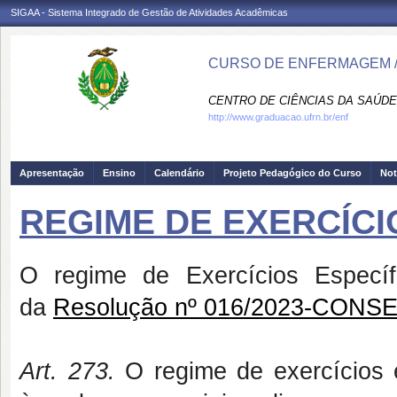
SIGAA - Sistema Integrado de Gestão de Atividades Acadêmicas
CURSO DE ENFERMAGEM /
CENTRO DE CIÊNCIAS DA SAÚDE
http://www.graduacao.ufrn.br/enf
Apresentação
Ensino
Calendário
Projeto Pedagógico do Curso
Not
REGIME DE EXERCÍCI
O regime de Exercícios Específ
da
Resolução nº 016/2023-CONSEP
Art. 273.
O regime de exercícios