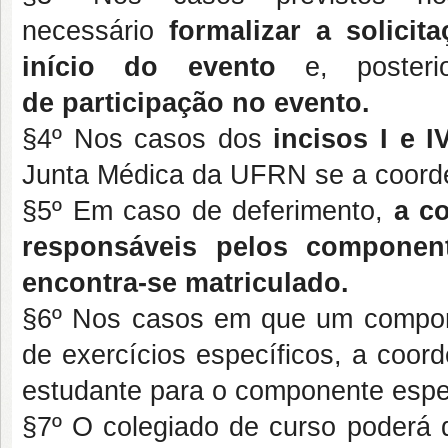
necessário
formalizar a solici
início do evento
e, posteri
de participação no evento.
§4º Nos casos dos
incisos I e I
Junta Médica da UFRN se a coorde
§5º Em caso de deferimento,
a c
responsáveis pelos
component
encontra-se matriculado.
§6º Nos casos em que um compone
de exercícios específicos, a coor
estudante para o componente espec
§7º O colegiado de curso poderá d