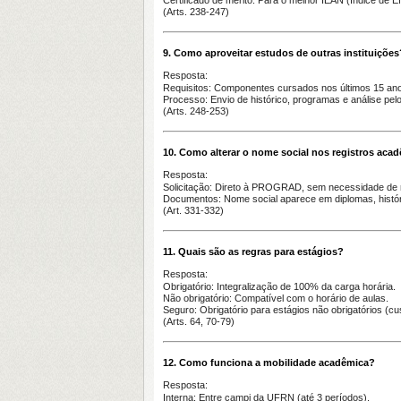
Certificado de mérito
: Para o melhor IEAN (Índice de E
(Arts. 238-247)
9. Como aproveitar estudos de outras instituições
Resposta:
Requisitos
: Componentes cursados nos últimos 15 ano
Processo
: Envio de histórico, programas e análise pel
(Arts. 248-253)
10. Como alterar o nome social nos registros aca
Resposta:
Solicitação
: Direto à PROGRAD, sem necessidade de ret
Documentos
: Nome social aparece em diplomas, histór
(Art. 331-332)
11. Quais são as regras para estágios?
Resposta:
Obrigatório
: Integralização de 100% da carga horária.
Não obrigatório
: Compatível com o horário de aulas.
Seguro
: Obrigatório para estágios não obrigatórios (c
(Arts. 64, 70-79)
12. Como funciona a mobilidade acadêmica?
Resposta:
Interna
: Entre campi da UFRN (até 3 períodos).