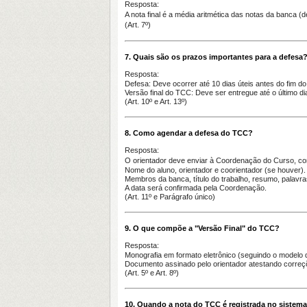
Resposta:
A nota final é a
média aritmética das notas da banca
(d
(Art. 7º)
7. Quais são os prazos importantes para a defesa
Resposta:
Defesa
: Deve ocorrer até
10 dias úteis antes do fim do
Versão final do TCC
: Deve ser entregue até o
último di
(Art. 10º e Art. 13º)
8. Como agendar a defesa do TCC?
Resposta:
O orientador deve enviar à Coordenação do Curso,
co
Nome do aluno, orientador e coorientador (se houver).
Membros da banca, título do trabalho, resumo, palavra
A data será confirmada pela Coordenação.
(Art. 11º e Parágrafo único)
9. O que compõe a "Versão Final" do TCC?
Resposta:
Monografia em formato eletrônico
(seguindo o modelo d
Documento assinado pelo orientador
atestando correçõ
(Art. 5º e Art. 8º)
10. Quando a nota do TCC é registrada no sistem