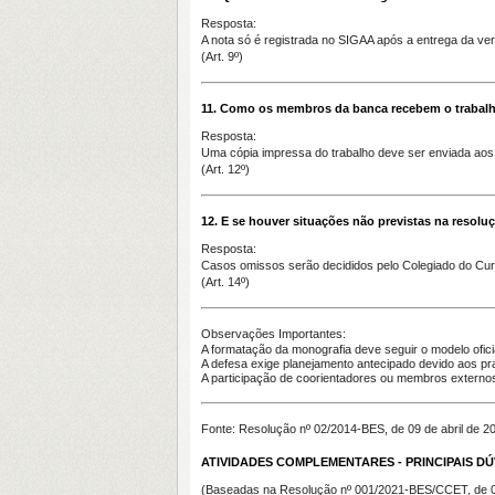
Resposta:
A nota só é registrada no SIGAA após a
entrega da ver
(Art. 9º)
11. Como os membros da banca recebem o trabal
Resposta:
Uma
cópia impressa
do trabalho deve ser enviada a
(Art. 12º)
12. E se houver situações não previstas na resolu
Resposta:
Casos omissos serão decididos pelo
Colegiado do Cu
(Art. 14º)
Observações Importantes:
A formatação da monografia deve seguir o
modelo ofici
A defesa exige planejamento antecipado devido aos p
A participação de coorientadores ou membros externos
Fonte:
Resolução nº 02/2014-BES, de 09 de abril de 2
ATIVIDADES COMPLEMENTARES - PRINCIPAIS DÚ
(Baseadas na
Resolução nº 001/2021-BES/CCET, de 07