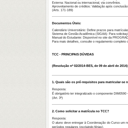
Externa
: Nacional ou internacional, via convênios.
Aproveitamento de créditos
: Validação após conclusão
(Arts. 171-189)
Documentos Úteis:
Calendário Universitário
: Define prazos para matrícula
Sistema de Gestão Acadêmica (SIGAA)
: Para solicita
Manual do Estudante
: Disponível no site da PROGRAD
Para mais detalhes, consulte o regulamento complet
TCC - PRINCIPAIS DÚVIDAS
(Resolução nº 02/2014-BES, de 09 de abril de 2014)
1. Quais são os pré-requisitos para matricular-se
Resposta:
É obrigatório ter
integralizado o componente DIM0590
(Art. 3º)
2. Como solicitar a matrícula no TCC?
Resposta:
O aluno deve entregar à Coordenação do Curso um
r
períodos regulares (excluindo férias).