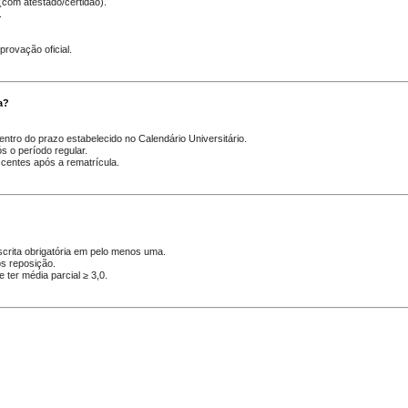
 (com atestado/certidão).
.
provação oficial.
a?
entro do prazo estabelecido no Calendário Universitário.
s o período regular.
entes após a rematrícula.
escrita obrigatória em pelo menos uma.
ós reposição.
e ter média parcial ≥ 3,0.