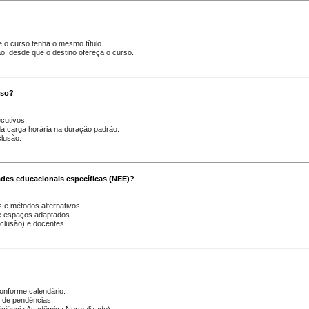
 o curso tenha o mesmo título.
ão, desde que o destino ofereça o curso.
rso?
cutivos.
da carga horária na duração padrão.
lusão.
des educacionais específicas (NEE)?
 e métodos alternativos.
e espaços adaptados.
nclusão) e docentes.
 conforme calendário.
o de pendências.