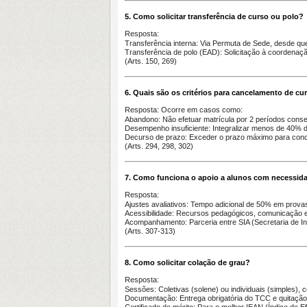
5. Como solicitar transferência de curso ou polo?
Resposta:
Transferência interna
: Via Permuta de Sede, desde que
Transferência de polo (EAD)
: Solicitação à coordenaç
(Arts. 150, 269)
6. Quais são os critérios para cancelamento de cu
Resposta:
Ocorre em casos como:
Abandono
: Não efetuar matrícula por 2 períodos conse
Desempenho insuficiente
: Integralizar menos de 40% 
Decurso de prazo
: Exceder o prazo máximo para conc
(Arts. 294, 298, 302)
7. Como funciona o apoio a alunos com necessida
Resposta:
Ajustes avaliativos
: Tempo adicional de 50% em provas
Acessibilidade
: Recursos pedagógicos, comunicação 
Acompanhamento
: Parceria entre SIA (Secretaria de I
(Arts. 307-313)
8. Como solicitar colação de grau?
Resposta:
Sessões
: Coletivas (solene) ou individuais (simples),
Documentação
: Entrega obrigatória do TCC e quitaçã