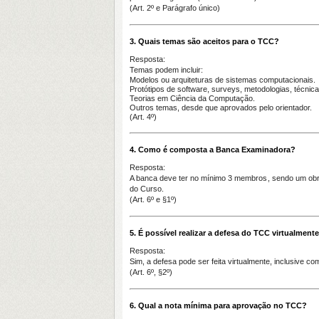
(Art. 2º e Parágrafo único)
3. Quais temas são aceitos para o TCC?
Resposta:
Temas podem incluir:
Modelos ou arquiteturas de sistemas computacionais.
Protótipos de software,
surveys
, metodologias, técnic
Teorias em Ciência da Computação.
Outros temas,
desde que aprovados pelo orientador
.
(Art. 4º)
4. Como é composta a Banca Examinadora?
Resposta:
A banca deve ter
no mínimo 3 membros
, sendo
um obr
do Curso.
(Art. 6º e §1º)
5. É possível realizar a defesa do TCC virtualment
Resposta:
Sim, a defesa pode ser feita virtualmente, inclusive 
(Art. 6º, §2º)
6. Qual a nota mínima para aprovação no TCC?