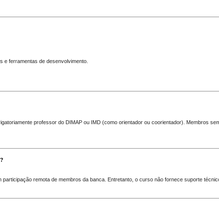
as e ferramentas de desenvolvimento.
igatoriamente professor do DIMAP ou IMD
(como orientador ou coorientador). Membros sem
e?
com participação remota de membros da banca. Entretanto, o curso
não fornece suporte técnic