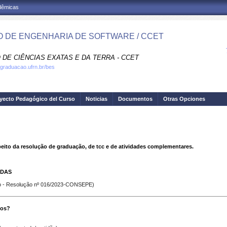
adêmicas
 DE ENGENHARIA DE SOFTWARE / CCET
 DE CIÊNCIAS EXATAS E DA TERRA - CCET
.graduacao.ufrn.br/bes
yecto Pedagógico del Curso
Noticias
Documentos
Otras Opciones
peito da resolução de graduação, de tcc e de atividades complementares.
IDAS
o - Resolução nº 016/2023-CONSEPE)
cos?