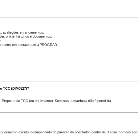
.
s, avaliações e trancamentos.
ções online, histórico e documentos.
.
o ou entre em contato com a PROGRAD.
 no TCC (DIM0527)?
 – Proposta de TCC
(ou equivalente). Sem isso, a matrícula não é permitida.
equerimento escrito
, acompanhado do
parecer do orientador
, dentro de
30 dias corridos
após