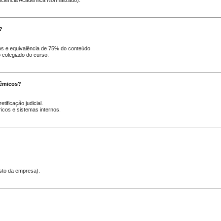
ficiência Acadêmica Normalizado).
?
s e equivalência de 75% do conteúdo.
o colegiado do curso.
dêmicos?
ificação judicial.
icos e sistemas internos.
usto da empresa).