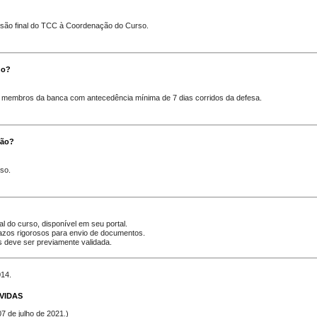
são final do TCC
à Coordenação do Curso.
ho?
os membros da banca com
antecedência mínima de 7 dias corridos
da defesa.
ção?
rso
.
al do curso
, disponível em seu portal.
razos rigorosos para envio de documentos.
 deve ser previamente validada.
014.
VIDAS
 de julho de 2021.
)