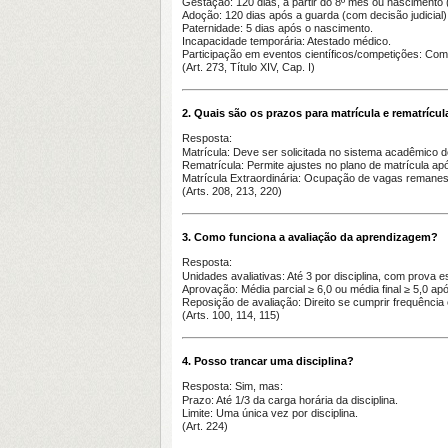
Gestação
: 120 dias, a partir do 8º mês ou nascimento
Adoção
: 120 dias após a guarda (com decisão judicial)
Paternidade
: 5 dias após o nascimento.
Incapacidade temporária
: Atestado médico.
Participação em eventos científicos/competições
: Com
(Art. 273, Título XIV, Cap. I)
2. Quais são os prazos para matrícula e rematrícul
Resposta:
Matrícula
: Deve ser solicitada no sistema acadêmico d
Rematrícula
: Permite ajustes no plano de matrícula apó
Matrícula Extraordinária
: Ocupação de vagas remanesc
(Arts. 208, 213, 220)
3. Como funciona a avaliação da aprendizagem?
Resposta:
Unidades avaliativas
: Até 3 por disciplina, com prova 
Aprovação
: Média parcial ≥ 6,0 ou média final ≥ 5,0 ap
Reposição de avaliação
: Direito se cumprir frequência 
(Arts. 100, 114, 115)
4. Posso trancar uma disciplina?
Resposta:
Sim, mas:
Prazo
: Até 1/3 da carga horária da disciplina.
Limite
: Uma única vez por disciplina.
(Art. 224)