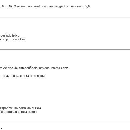
e 0 a 10). O aluno é aprovado com
média igual ou superior a 5,0
.
?
 período letivo
.
a do período letivo
.
m 20 dias de antecedência
, um documento com:
s-chave, data e hora pretendidas.
isponível no portal do curso).
es solicitadas pela banca.
a?