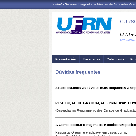
SIGAA - Sistema Integrado de Gestão de Atividades Ac
CURSO
CENTRO
http://www
Presentación
Enseñanza
Calendario
Pro
Dúvidas frequentes
Abaixo listamos as dúvidas mais frequentes a res
RESOLUÇÃO DE GRADUAÇÃO - PRINCIPAIS DÚV
(Baseadas no Regulamento dos Cursos de Graduaçã
1. Como solicitar o Regime de Exercícios Específi
Resposta:
O regime é aplicável em casos como: