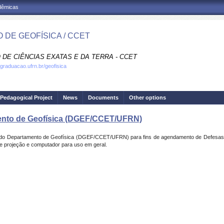
adêmicas
 DE GEOFÍSICA / CCET
 DE CIÊNCIAS EXATAS E DA TERRA - CCET
.graduacao.ufrn.br/geofisica
Pedagogical Project
News
Documents
Other options
ento de Geofísica (DGEF/CCET/UFRN)
rio do Departamento de Geofísica (DGEF/CCET/UFRN) para fins de agendamento de Defesas
e projeção e computador para uso em geral.