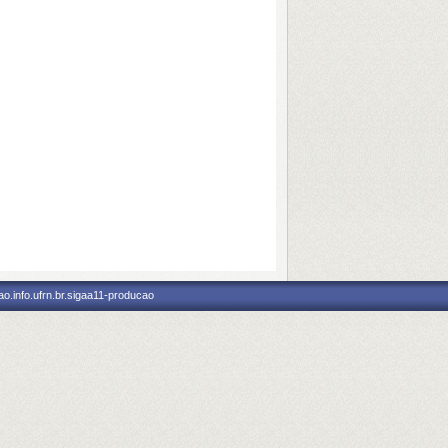
o.info.ufrn.br.sigaa11-producao