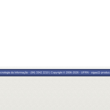
cnologia da Informação - (84) 3342 2210 | Copyright © 2006-2026 - UFRN - sigaa11-produca