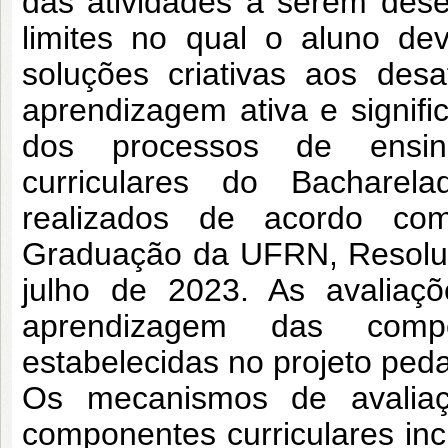
das atividades a serem
dese
limites no qual o aluno d
soluções criativas aos des
aprendizagem ativa e signifi
dos
processos de ensin
curriculares do Bachare
realizados de acordo c
Graduação da UFRN, Resolu
julho de
2023. As avaliaçõ
aprendizagem das
comp
estabelecidas no projeto ped
Os mecanismos de avalia
componentes
curriculares i