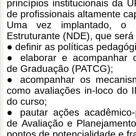
princípios institucionais d
de
profissionais altamente ca
Uma vez implantado, o B
Estruturante (NDE),
que será 
● definir as políticas pedagóg
● elaborar e acompanhar o
de
Graduação (PATCG);
● acompanhar os mecanismo
como
avaliações in-loco do
do curso;
● pautar ações acadêmico-
de
Avaliação e Planejamento
pontos
de potencialidade e fr