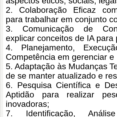
aspectos éticos,
sociais, leg
2. Colaboração Eficaz com 
para
trabalhar em conjunto co
3. Comunicação de Conce
explicar
conceitos de IA para 
4. Planejamento, Execuç
Competência em
gerenciar e 
5. Adaptação às Mudanças T
de
se manter atualizado e re
6. Pesquisa Científica e D
Aptidão
para realizar pe
inovadoras;
7. Identificação, Aná