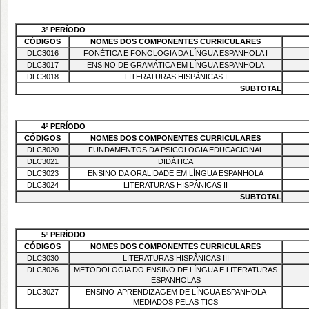
3º PERÍODO
CÓDIGOS
NOMES DOS COMPONENTES CURRICULARES
DLC3016
FONÉTICA E FONOLOGIA DA LÍNGUA ESPANHOLA I
DLC3017
ENSINO DE GRAMÁTICA EM LÍNGUA ESPANHOLA
DLC3018
LITERATURAS HISPÂNICAS I
SUBTOTAL
4º PERÍODO
CÓDIGOS
NOMES DOS COMPONENTES CURRICULARES
DLC3020
FUNDAMENTOS DA PSICOLOGIA EDUCACIONAL
DLC3021
DIDÁTICA
DLC3023
ENSINO DA ORALIDADE EM LÍNGUA ESPANHOLA
DLC3024
LITERATURAS HISPÂNICAS II
SUBTOTAL
5º PERÍODO
CÓDIGOS
NOMES DOS COMPONENTES CURRICULARES
DLC3030
LITERATURAS HISPÂNICAS III
DLC3026
METODOLOGIA DO ENSINO DE LÍNGUA E LITERATURAS
ESPANHOLAS
DLC3027
ENSINO-APRENDIZAGEM DE LÍNGUA ESPANHOLA
MEDIADOS PELAS TICS