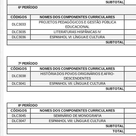
SUBTOTAL
6º PERÍODO
CÓDIGOS
NOMES DOS COMPONENTES CURRICULARES
PROJETOS PEDAGÓGICOS E GESTÃO PÚBLICA
DLC3033
EDUCACIONAL
DLC3035
LITERATURAS HISPÂNICAS IV
DLC3036
ESPANHOL VI: LÍNGUA E CULTURA
SUBTOTAL
7º PERÍODO
CÓDIGOS
NOMES DOS COMPONENTES CURRICULARES
HISTÓRIA DOS POVOS ORIGINÁRIOS E AFRO-
DLC3038
DESCENDENTES
DLC3041
ESPANHOL VII: LÍNGUA E CULTURA
SUBTOTAL
8º PERÍODO
CÓDIGOS
NOMES DOS COMPONENTES CURRICULARES
DLC3045
SEMINÁRIO DE MONOGRAFIA
DLC3047
ESPANHOL VIII: LÍNGUA E CULTURA
SUBTOTAL
TOTAL