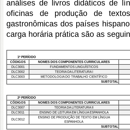
análises de livros didáticos de l
oficinas de produção de textos
gastronômicas dos países hispano-
carga horária prática são as seguin
1º PERÍODO
CÓDIGOS
NOMES DOS COMPONENTES CURRICULARES
DLC3001
FUNDAMENTOS LINGUÍSTICOS
DLC3002
TEORIA DA LITERATURA I
DLC3003
METODOLOGIA DO TRABALHO CIENTÍFICO
SUBTOTAL
2º PERÍODO
CÓDIGOS
NOMES DOS COMPONENTES CURRICULARES
DLC3007
TEORIA DA LITERATURA II
DLC3011
ENSINO DE LEITURA EM LÍNGUA ESPANHOLA
ENSINO DE PRODUÇÃO DE TEXTO EM LÍNGUA
DLC3012
ESPANHOLA
SUBTOTAL